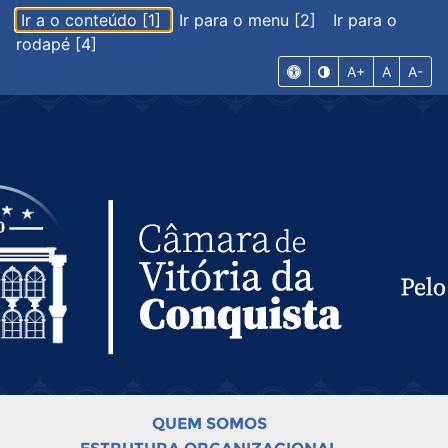
Ir a o conteúdo [1]
Ir para o menu [2]
Ir para o
rodapé [4]
A+
A
A-
QUEM SOMOS