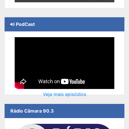
PodCast
Veja mais episódios
Rádio Câmara 90.3