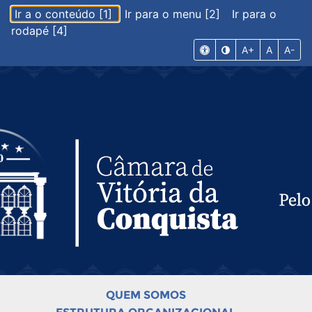
Ir a o conteúdo [1]
Ir para o menu [2]
Ir para o
rodapé [4]
A+
A
A-
QUEM SOMOS