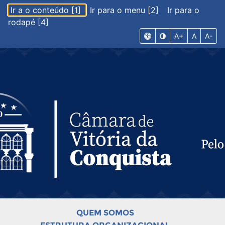
Ir a o conteúdo [1]
Ir para o menu [2]
Ir para o
rodapé [4]
A+
A
A-
QUEM SOMOS