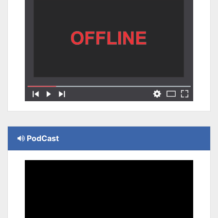
PodCast