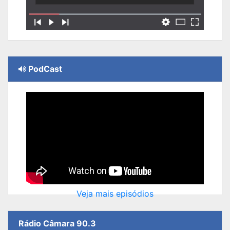
PodCast
Veja mais episódios
Rádio Câmara 90.3