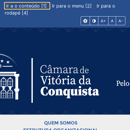
Ir a o conteúdo [1]
Ir para o menu [2]
Ir para o
rodapé [4]
A+
A
A-
QUEM SOMOS