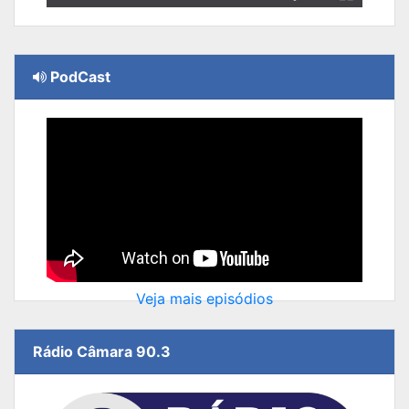
PodCast
Veja mais episódios
Rádio Câmara 90.3