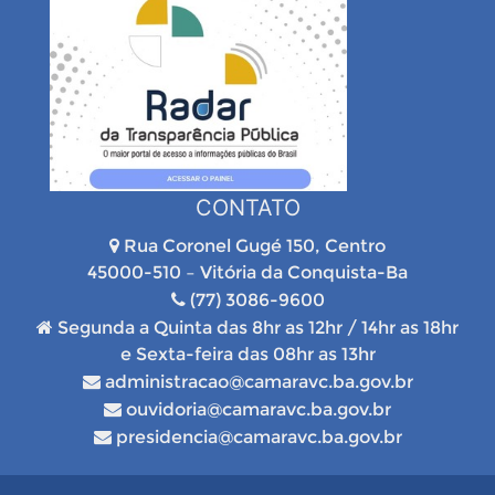
CONTATO
Rua Coronel Gugé 150, Centro
45000-510 – Vitória da Conquista-Ba
(77) 3086-9600
Segunda a Quinta das 8hr as 12hr / 14hr as 18hr
e Sexta-feira das 08hr as 13hr
administracao@camaravc.ba.gov.br
ouvidoria@camaravc.ba.gov.br
presidencia@camaravc.ba.gov.br