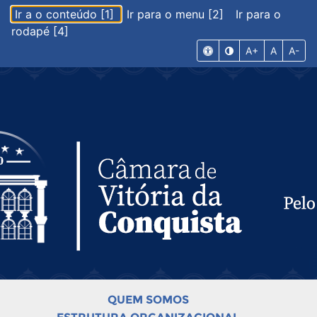
Ir a o conteúdo [1]
Ir para o menu [2]
Ir para o
rodapé [4]
A+
A
A-
QUEM SOMOS