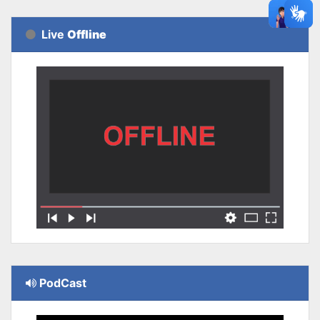
Live
Offline
PodCast