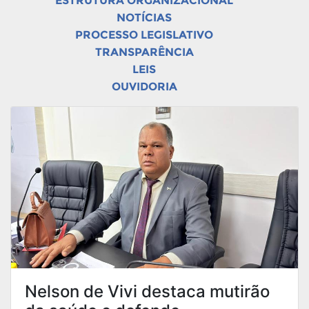
ESTRUTURA ORGANIZACIONAL
NOTÍCIAS
PROCESSO LEGISLATIVO
TRANSPARÊNCIA
LEIS
OUVIDORIA
Nelson de Vivi destaca mutirão