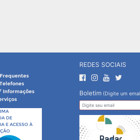
REDES SOCIAIS
 Frequentes
 Telefones
/ Informações
Boletim
(Digite um emai
erviços
RMA
DA DE
A E ACESSO À
AÇÃO