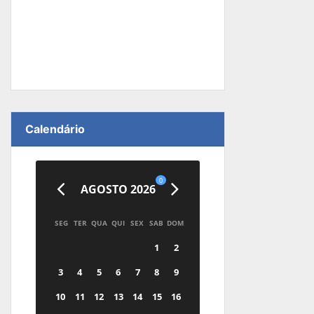
Calendário
0
AGOSTO 2026
SEG
TER
QUA
QUI
SEX
SAB
DOM
1
2
3
4
5
6
7
8
9
10
11
12
13
14
15
16