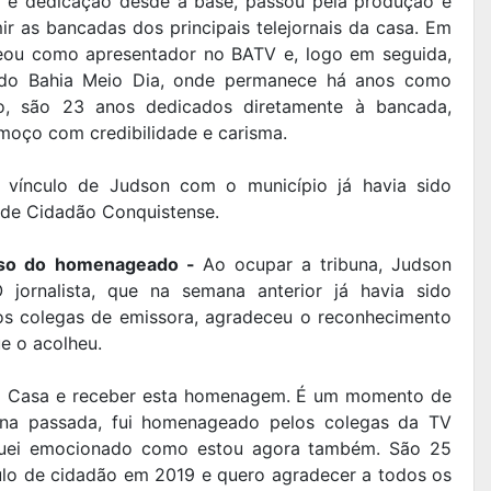
 e dedicação desde a base, passou pela produção e
r as bancadas dos principais telejornais da casa. Em
eou como apresentador no BATV e, logo em seguida,
do Bahia Meio Dia, onde permanece há anos como
do, são 23 anos dedicados diretamente à bancada,
lmoço com credibilidade e carisma.
e vínculo de Judson com o município já havia sido
 de Cidadão Conquistense.
rso do homenageado -
Ao ocupar a tribuna, Judson
ornalista, que na semana anterior já havia sido
 colegas de emissora, agradeceu o reconhecimento
ue o acolheu.
sta Casa e receber esta homenagem. É um momento de
na passada, fui homenageado pelos colegas da TV
iquei emocionado como estou agora também. São 25
tulo de cidadão em 2019 e quero agradecer a todos os