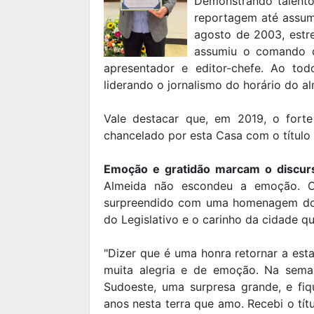
Demonstrando talento
reportagem até assumi
agosto de 2003, estr
assumiu o comando 
apresentador e editor-chefe. Ao to
liderando o jornalismo do horário do a
Vale destacar que, em 2019, o fort
chancelado por esta Casa com o título
Emoção e gratidão marcam o discu
Almeida não escondeu a emoção. O j
surpreendido com uma homenagem dos
do Legislativo e o carinho da cidade q
"Dizer que é uma honra retornar a e
muita alegria e de emoção. Na sema
Sudoeste, uma surpresa grande, e f
anos nesta terra que amo. Recebi o tí