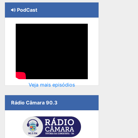
PodCast
Veja mais episódios
Rádio Câmara 90.3