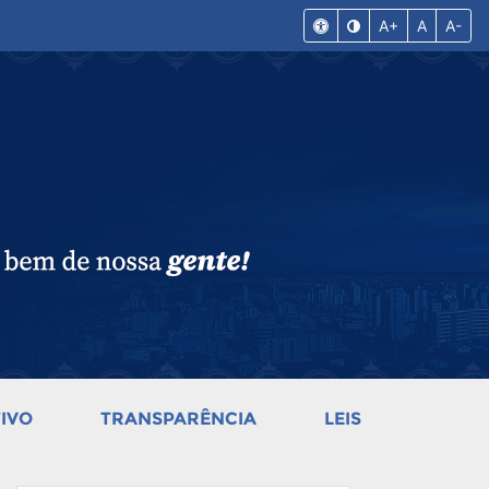
A+
A
A-
IVO
TRANSPARÊNCIA
LEIS