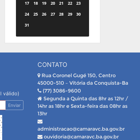
17
18
19
20
21
22
23
24
25
26
27
28
29
30
31
CONTATO
Rua Coronel Gugé 150, Centro
45000-510 – Vitória da Conquista-Ba
(77) 3086-9600
l válido)
Segunda a Quinta das 8hr as 12hr /
Enviar
14hr as 18hr e Sexta-feira das 08hr as
13hr
administracao@camaravc.ba.gov.br
ouvidoria@camaravc.ba.gov.br