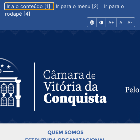
Ir a o conteúdo [1]
Ir para o menu [2]
Ir para o
rodapé [4]
A+
A
A-
QUEM SOMOS