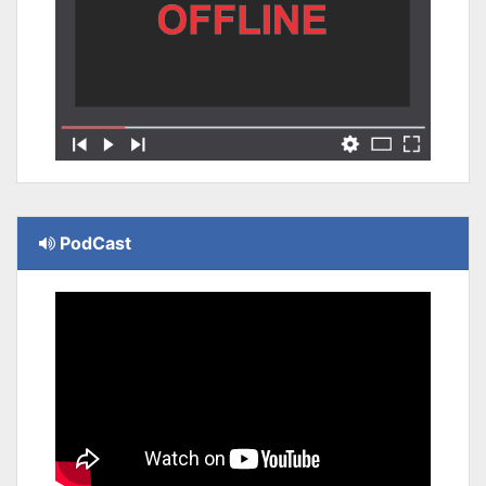
PodCast