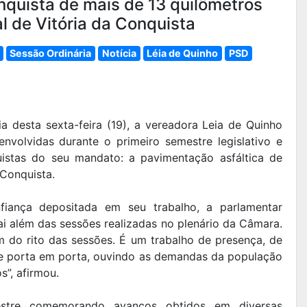
nquista de mais de 13 quilômetros
al de Vitória da Conquista
Sessão Ordinária
Notícia
Léia de Quinho
PSD
 desta sexta-feira (19), a vereadora Leia de Quinho
volvidas durante o primeiro semestre legislativo e
istas do seu mandato: a pavimentação asfáltica de
 Conquista.
iança depositada em seu trabalho, a parlamentar
i além das sessões realizadas no plenário da Câmara.
m do rito das sessões. É um trabalho de presença, de
de porta em porta, ouvindo as demandas da população
”, afirmou.
estre comemorando avanços obtidos em diversas