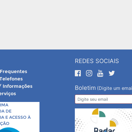
REDES SOCIAIS
 Frequentes
 Telefones
/ Informações
Boletim
(Digite um emai
erviços
RMA
DA DE
A E ACESSO À
AÇÃO