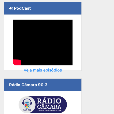
PodCast
Veja mais episódios
Rádio Câmara 90.3