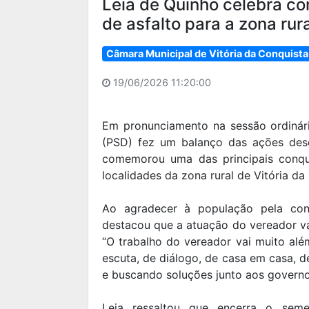
Leia de Quinho celebra co
de asfalto para a zona rur
Câmara Municipal de Vitória da Conquista
19/06/2026 11:20:00
Em pronunciamento na sessão ordinária
(PSD) fez um balanço das ações desen
comemorou uma das principais conqu
localidades da zona rural de Vitória da
Ao agradecer à população pela conf
destacou que a atuação do vereador va
“O trabalho do vereador vai muito alé
escuta, de diálogo, de casa em casa, 
e buscando soluções junto aos governos
Leia ressaltou que encerra o sem