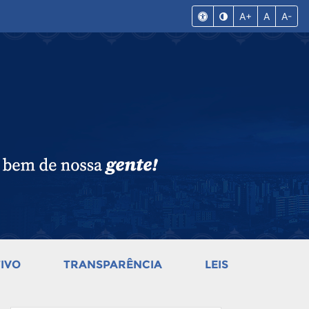
A+
A
A-
IVO
TRANSPARÊNCIA
LEIS