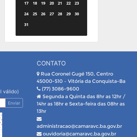
17
18
19
20
21
22
23
24
25
26
27
28
29
30
31
CONTATO
Rua Coronel Gugé 150, Centro
45000-510 – Vitória da Conquista-Ba
(77) 3086-9600
l válido)
Segunda a Quinta das 8hr as 12hr /
Enviar
14hr as 18hr e Sexta-feira das 08hr as
13hr
administracao@camaravc.ba.gov.br
ouvidoria@camaravc.ba.gov.br