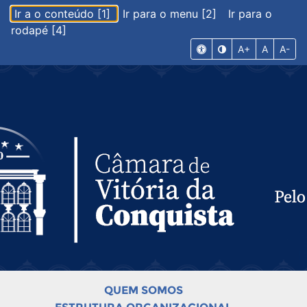
Ir a o conteúdo [1]
Ir para o menu [2]
Ir para o
rodapé [4]
A+
A
A-
QUEM SOMOS