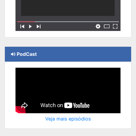
PodCast
Veja mais episódios