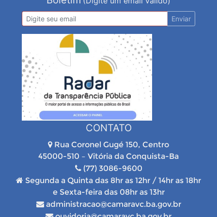
Boletim
(Digite um email válido)
Enviar
CONTATO
Rua Coronel Gugé 150, Centro
45000-510 – Vitória da Conquista-Ba
(77) 3086-9600
Segunda a Quinta das 8hr as 12hr / 14hr as 18hr
e Sexta-feira das 08hr as 13hr
administracao@camaravc.ba.gov.br
ouvidoria@camaravc.ba.gov.br