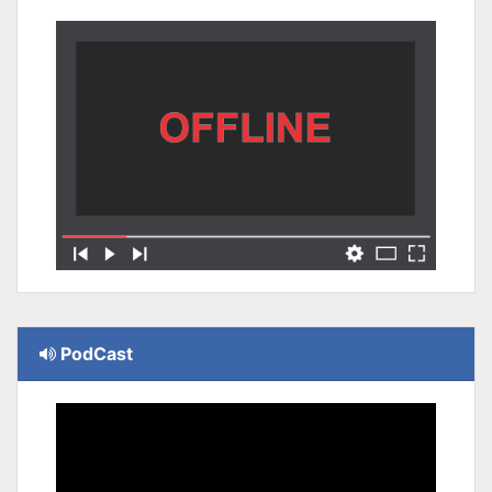
PodCast