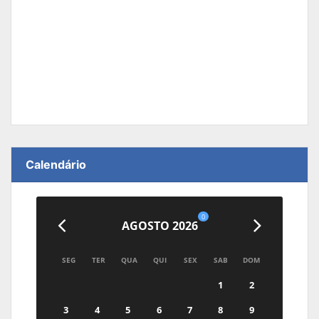
Calendário
0
AGOSTO 2026
SEG
TER
QUA
QUI
SEX
SAB
DOM
1
2
3
4
5
6
7
8
9