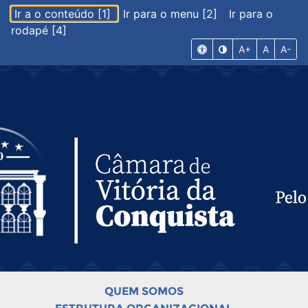
Ir a o conteúdo [1]
Ir para o menu [2]
Ir para o
rodapé [4]
A+
A
A-
QUEM SOMOS