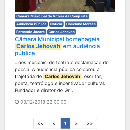
Câmara Municipal de Vitória da Conquista
Audiência Pública
Notícia
Coriolano Moraes
Fernando Jacaré
Carlos Jehovah
Câmara Municipal homenageia
Carlos Jehovah
em audiência
pública
...ões musicais, de teatro e declamação de
poesia. A audiência pública celebrou a
trajetória de
Carlos Jehovah
, escritor,
poeta, teatrólogo e incentivador cultural.
Fundador e diretor do Gr...
03/12/2018 22:00:00
<<
<
1
>
>>