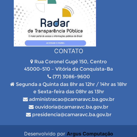
CONTATO
Rua Coronel Gugé 150, Centro
45000-510 – Vitória da Conquista-Ba
(77) 3086-9600
Segunda a Quinta das 8hr as 12hr / 14hr as 18hr
e Sexta-feira das 08hr as 13hr
administracao@camaravc.ba.gov.br
ouvidoria@camaravc.ba.gov.br
presidencia@camaravc.ba.gov.br
Desenvolvido por
Argus Computação