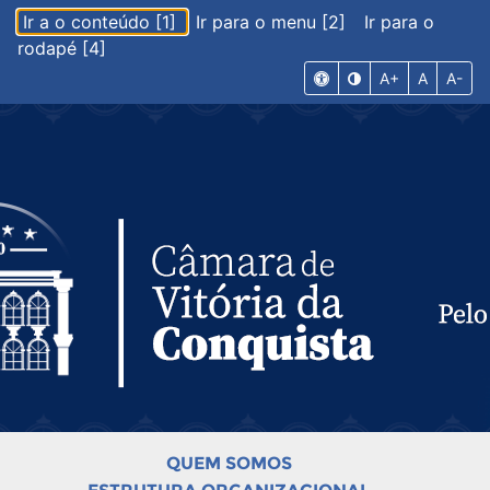
Ir a o conteúdo [1]
Ir para o menu [2]
Ir para o
rodapé [4]
A+
A
A-
QUEM SOMOS