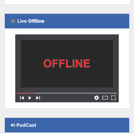
Live
Offline
PodCast