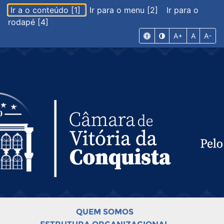
Ir a o conteúdo [1]
Ir para o menu [2]
Ir para o
rodapé [4]
A+
A
A-
QUEM SOMOS