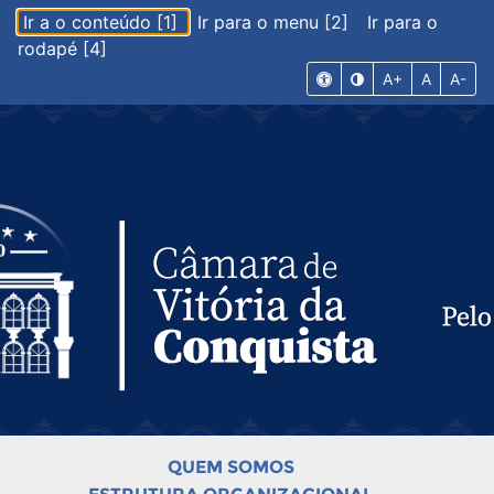
Ir a o conteúdo [1]
Ir para o menu [2]
Ir para o
rodapé [4]
A+
A
A-
QUEM SOMOS