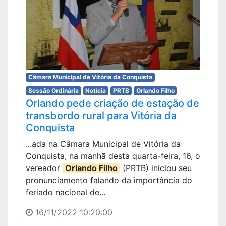
Câmara Municipal de Vitória da Conquista
Sessão Ordinária
Notícia
PRTB
Orlando Filho
Orlando pede criação de estação de
transbordo rural para Vitória da
Conquista
...ada na Câmara Municipal de Vitória da
Conquista, na manhã desta quarta-feira, 16, o
vereador
Orlando Filho
(PRTB) iniciou seu
pronunciamento falando da importância do
feriado nacional de...
16/11/2022 10:20:00