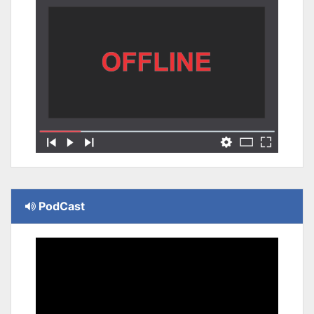
PodCast