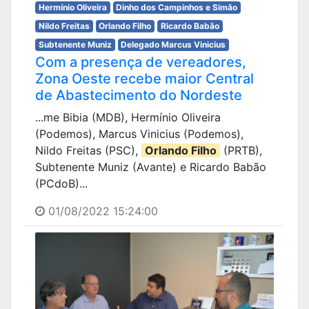
Hermínio Oliveira
Dinho dos Campinhos e Simão
Nildo Freitas
Orlando Filho
Ricardo Babão
Subtenente Muniz
Delegado Marcus Vinicius
Com a presença de vereadores,
Zona Oeste recebe maior Central
de Abastecimento do Nordeste
...me Bibia (MDB), Hermínio Oliveira
(Podemos), Marcus Vinicius (Podemos),
Nildo Freitas (PSC),
Orlando Filho
(PRTB),
Subtenente Muniz (Avante) e Ricardo Babão
(PCdoB)...
01/08/2022 15:24:00