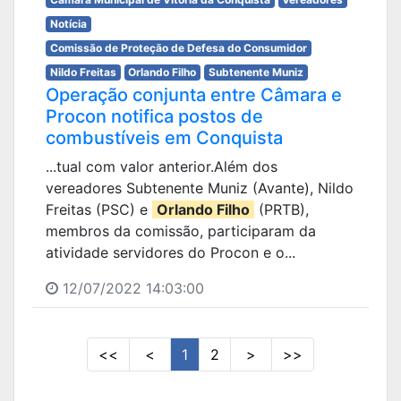
Notícia
Comissão de Proteção de Defesa do Consumidor
Nildo Freitas
Orlando Filho
Subtenente Muniz
Operação conjunta entre Câmara e
Procon notifica postos de
combustíveis em Conquista
...tual com valor anterior.Além dos
vereadores Subtenente Muniz (Avante), Nildo
Freitas (PSC) e
Orlando Filho
(PRTB),
membros da comissão, participaram da
atividade servidores do Procon e o...
12/07/2022 14:03:00
<<
<
1
2
>
>>