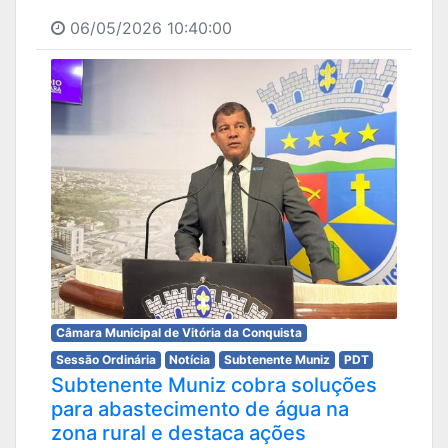
06/05/2026 10:40:00
Câmara Municipal de Vitória da Conquista
Sessão Ordinária
Notícia
Subtenente Muniz
PDT
Subtenente Muniz cobra soluções
para abastecimento de água na
zona rural e destaca ações