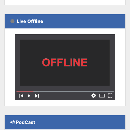
Live
Offline
PodCast