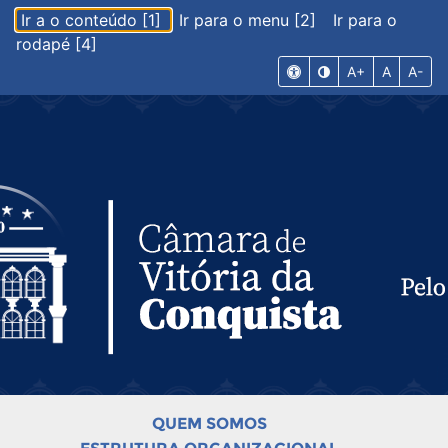
Ir a o conteúdo [1]
Ir para o menu [2]
Ir para o
rodapé [4]
A+
A
A-
QUEM SOMOS