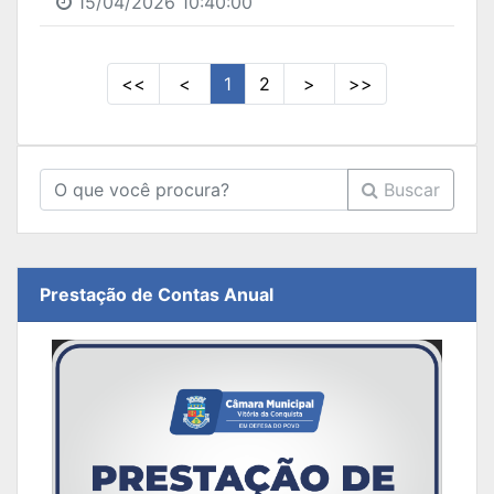
15/04/2026 10:40:00
<<
<
1
2
>
>>
Buscar
Prestação de Contas Anual