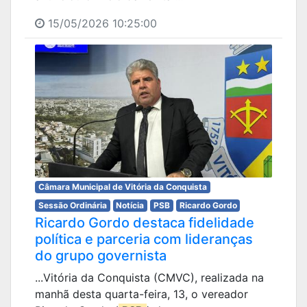
15/05/2026 10:25:00
Câmara Municipal de Vitória da Conquista
Sessão Ordinária
Notícia
PSB
Ricardo Gordo
Ricardo Gordo destaca fidelidade
política e parceria com lideranças
do grupo governista
...Vitória da Conquista (CMVC), realizada na
manhã desta quarta-feira, 13, o vereador