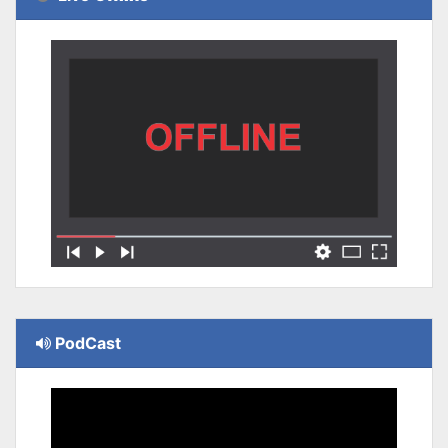
PodCast