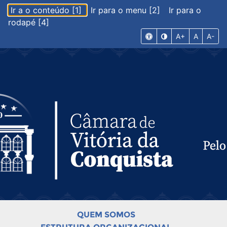
Ir a o conteúdo [1]
Ir para o menu [2]
Ir para o
rodapé [4]
A+
A
A-
QUEM SOMOS