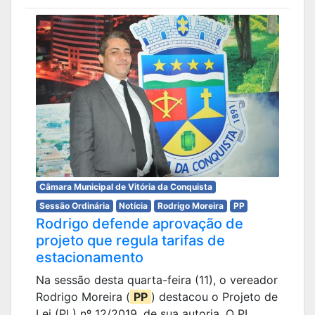
Câmara Municipal de Vitória da Conquista
Sessão Ordinária
Notícia
Rodrigo Moreira
PP
Rodrigo defende aprovação de
projeto que regula tarifas de
estacionamento
Na sessão desta quarta-feira (11), o vereador
Rodrigo Moreira (
PP
) destacou o Projeto de
Lei (PL) nº 12/2019, de sua autoria. O PL