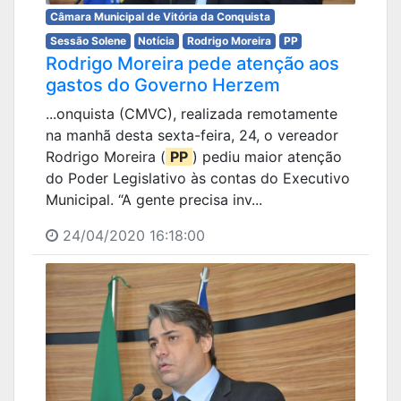
Câmara Municipal de Vitória da Conquista
Sessão Solene
Notícia
Rodrigo Moreira
PP
Rodrigo Moreira pede atenção aos
gastos do Governo Herzem
...onquista (CMVC), realizada remotamente
na manhã desta sexta-feira, 24, o vereador
Rodrigo Moreira (
PP
) pediu maior atenção
do Poder Legislativo às contas do Executivo
Municipal. “A gente precisa inv...
24/04/2020 16:18:00