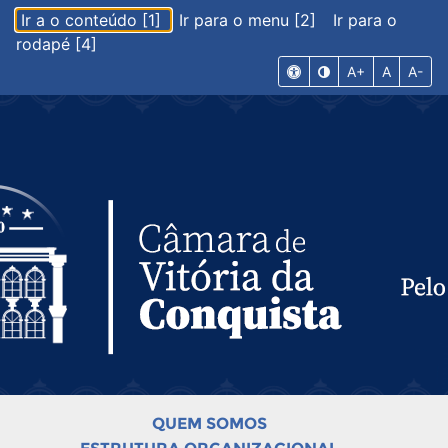
Ir a o conteúdo [1]
Ir para o menu [2]
Ir para o
rodapé [4]
A+
A
A-
QUEM SOMOS