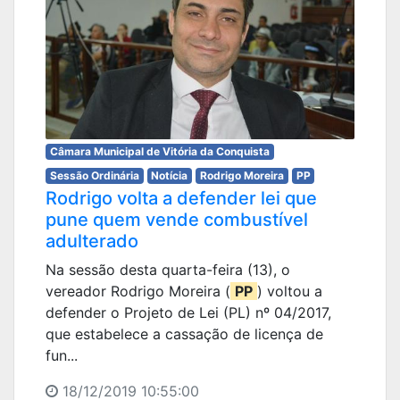
Câmara Municipal de Vitória da Conquista
Sessão Ordinária
Notícia
Rodrigo Moreira
PP
Rodrigo volta a defender lei que
pune quem vende combustível
adulterado
Na sessão desta quarta-feira (13), o
vereador Rodrigo Moreira (
PP
) voltou a
defender o Projeto de Lei (PL) nº 04/2017,
que estabelece a cassação de licença de
fun...
18/12/2019 10:55:00