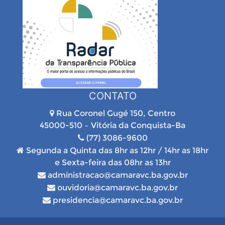
CONTATO
Rua Coronel Gugé 150, Centro
45000-510 – Vitória da Conquista-Ba
(77) 3086-9600
Segunda a Quinta das 8hr as 12hr / 14hr as 18hr
e Sexta-feira das 08hr as 13hr
administracao@camaravc.ba.gov.br
ouvidoria@camaravc.ba.gov.br
presidencia@camaravc.ba.gov.br