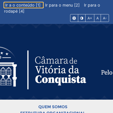
Ir a o conteúdo [1]
Ir para o menu [2]
Ir para o
rodapé [4]
A+
A
A-
QUEM SOMOS