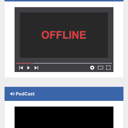
PodCast