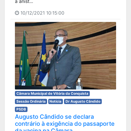
a anist...
10/12/2021 10:15:00
Câmara Municipal de Vitória da Conquista
Sessão Ordinária
Notícia
Dr Augusto Cândido
PSDB
Augusto Cândido se declara
contrário à exigência do passaporte
da vacina na Câmara