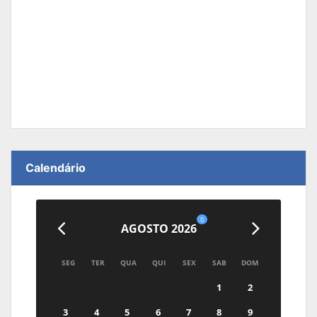
Calendário
0
AGOSTO 2026
SEG
TER
QUA
QUI
SEX
SAB
DOM
1
2
3
4
5
6
7
8
9