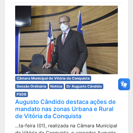
Câmara Municipal de Vitória da Conquista
Sessão Ordinária
Notícia
Dr Augusto Cândido
PSDB
Augusto Cândido destaca ações de
mandato nas zonas Urbana e Rural
de Vitória da Conquista
...ta-feira (01), realizada na Câmara Municipal
de Vitória da Conquista, o vereador Augusto