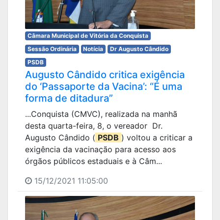
Câmara Municipal de Vitória da Conquista
Sessão Ordinária
Notícia
Dr Augusto Cândido
PSDB
Augusto Cândido critica exigência
do ‘Passaporte da Vacina’: “É uma
forma de ditadura”
...Conquista (CMVC), realizada na manhã
desta quarta-feira, 8, o vereador Dr.
Augusto Cândido (
PSDB
) voltou a criticar a
exigência da vacinação para acesso aos
órgãos públicos estaduais e à Câm...
15/12/2021 11:05:00