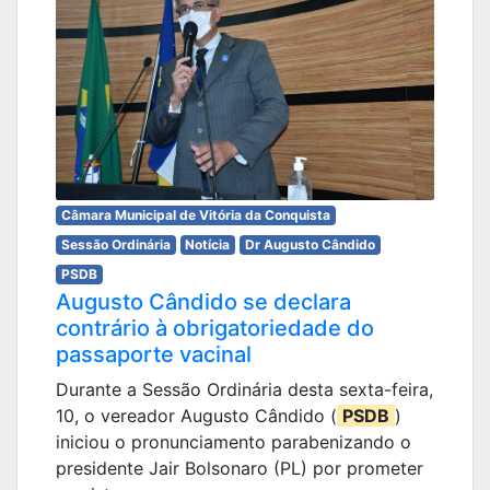
Câmara Municipal de Vitória da Conquista
Sessão Ordinária
Notícia
Dr Augusto Cândido
PSDB
Augusto Cândido se declara
contrário à obrigatoriedade do
passaporte vacinal
Durante a Sessão Ordinária desta sexta-feira,
10, o vereador Augusto Cândido (
PSDB
)
iniciou o pronunciamento parabenizando o
presidente Jair Bolsonaro (PL) por prometer