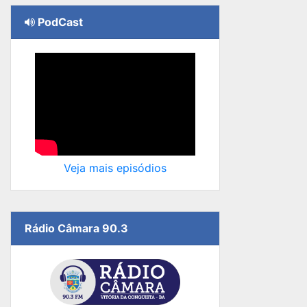
PodCast
Veja mais episódios
Rádio Câmara 90.3