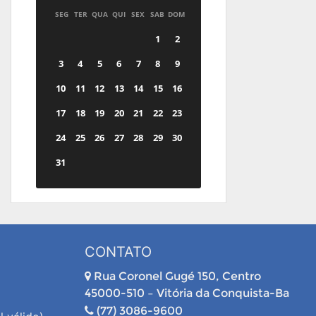
SEG
TER
QUA
QUI
SEX
SAB
DOM
1
2
3
4
5
6
7
8
9
10
11
12
13
14
15
16
17
18
19
20
21
22
23
24
25
26
27
28
29
30
31
CONTATO
Rua Coronel Gugé 150, Centro
45000-510 – Vitória da Conquista-Ba
(77) 3086-9600