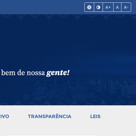
A+
A
A-
IVO
TRANSPARÊNCIA
LEIS