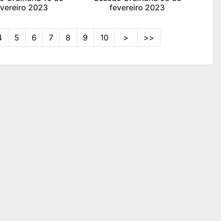
evereiro 2023
fevereiro 2023
4
5
6
7
8
9
10
>
>>