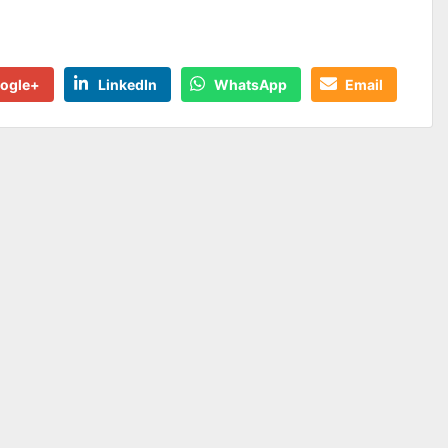
ogle+
LinkedIn
WhatsApp
Email