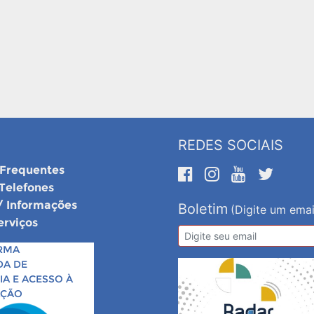
REDES SOCIAIS
 Frequentes
 Telefones
/ Informações
Boletim
(Digite um emai
erviços
RMA
DA DE
A E ACESSO À
AÇÃO