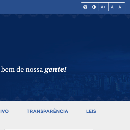
A+
A
A-
IVO
TRANSPARÊNCIA
LEIS