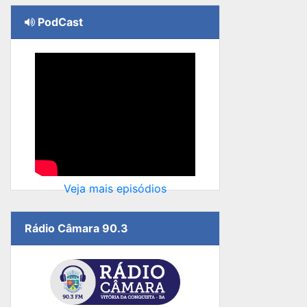
PodCast
Veja mais episódios
Rádio Câmara 90.3