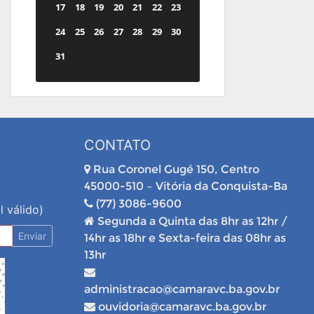
17
18
19
20
21
22
23
24
25
26
27
28
29
30
31
CONTATO
Rua Coronel Gugé 150, Centro
45000-510 – Vitória da Conquista-Ba
(77) 3086-9600
l válido)
Segunda a Quinta das 8hr as 12hr /
Enviar
14hr as 18hr e Sexta-feira das 08hr as
13hr
administracao@camaravc.ba.gov.br
ouvidoria@camaravc.ba.gov.br