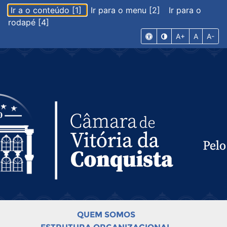
Ir a o conteúdo [1]
Ir para o menu [2]
Ir para o
rodapé [4]
A+
A
A-
QUEM SOMOS