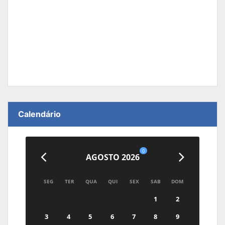
Calendário
0
AGOSTO 2026
SEG
TER
QUA
QUI
SEX
SAB
DOM
1
2
3
4
5
6
7
8
9