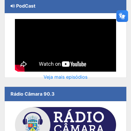
PodCast
Veja mais episódios
Rádio Câmara 90.3