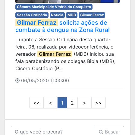
Câmara Municipal de Vitória da Conquista
Sessão Ordinária
Notícia
MDB
Gilmar Ferraz
Gilmar Ferraz
solicita ações de
combate à dengue na Zona Rural
...urante a Sessão Ordinária desta quarta-
feira, 06, realizada por videoconferência, o
vereador
Gilmar Ferraz
(MDB) iniciou sua
fala parabenizando os colegas Bibia (MDB),
Cícero Custódio (P...
06/05/2020 11:00:00
<<
<
1
2
>
>>
Buscar