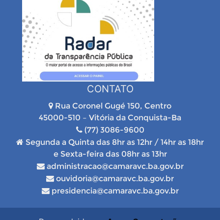
CONTATO
Rua Coronel Gugé 150, Centro
45000-510 – Vitória da Conquista-Ba
(77) 3086-9600
Segunda a Quinta das 8hr as 12hr / 14hr as 18hr
e Sexta-feira das 08hr as 13hr
administracao@camaravc.ba.gov.br
ouvidoria@camaravc.ba.gov.br
presidencia@camaravc.ba.gov.br