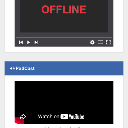
PodCast