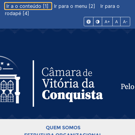
Ir a o conteúdo [1]
Ir para o menu [2]
Ir para o
rodapé [4]
A+
A
A-
QUEM SOMOS