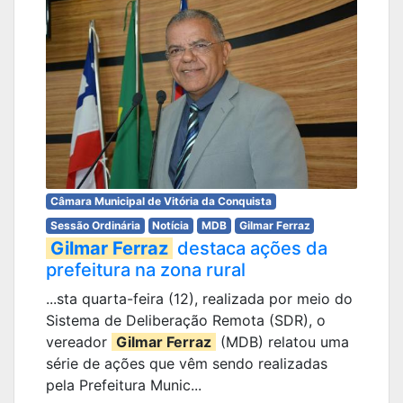
Câmara Municipal de Vitória da Conquista
Sessão Ordinária
Notícia
MDB
Gilmar Ferraz
Gilmar Ferraz
destaca ações da
prefeitura na zona rural
...sta quarta-feira (12), realizada por meio do
Sistema de Deliberação Remota (SDR), o
vereador
Gilmar Ferraz
(MDB) relatou uma
série de ações que vêm sendo realizadas
pela Prefeitura Munic...