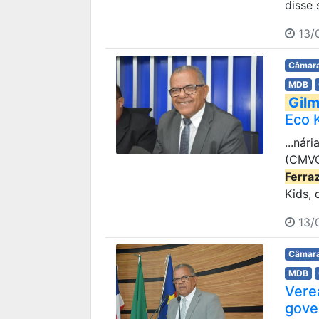
disse 
13/0
Câmara
MDB
Gilm
Eco 
...nár
(CMVC)
Ferra
Kids, 
13/
Câmara
MDB
Vere
gove