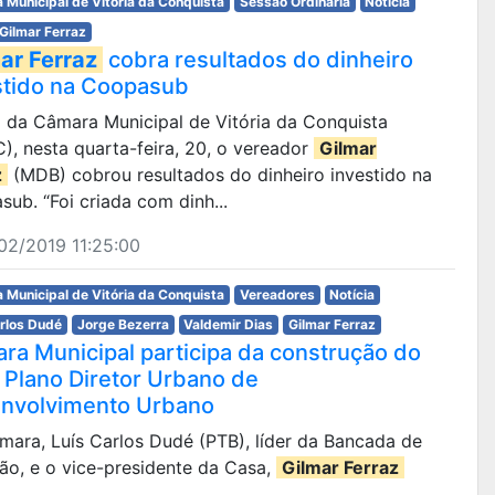
 Municipal de Vitória da Conquista
Sessão Ordinária
Notícia
Gilmar Ferraz
ar Ferraz
cobra resultados do dinheiro
stido na Coopasub
ia da Câmara Municipal de Vitória da Conquista
, nesta quarta-feira, 20, o vereador
Gilmar
z
(MDB) cobrou resultados do dinheiro investido na
ub. “Foi criada com dinh...
02/2019 11:25:00
 Municipal de Vitória da Conquista
Vereadores
Notícia
arlos Dudé
Jorge Bezerra
Valdemir Dias
Gilmar Ferraz
ra Municipal participa da construção do
 Plano Diretor Urbano de
nvolvimento Urbano
âmara, Luís Carlos Dudé (PTB), líder da Bancada de
ão, e o vice-presidente da Casa,
Gilmar Ferraz
..