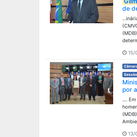
Gilm
de de
...iná
(CMVC)
(MDB)
determ
15/0
Câmara
Sessão
Mini
por 
.... E
homen
(MDB)
Ambien
13/0