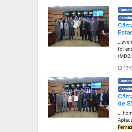
Câmara
Sessão
Câma
Esta
...eve
foi e
(MDB).
13/0
Câmara
Sessão
Câma
de S
... h
Aplau
Ferra