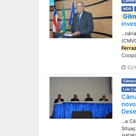
Câmara
MDB
Gilm
inve
...nár
(CMVC)
Ferra
Coopas
22/
Câmara
Luis C
Câma
novo
Dese
...a C
Situaç
(MDB).