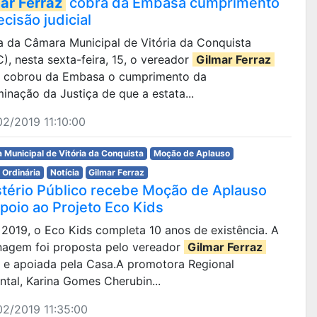
ar Ferraz
cobra da Embasa cumprimento
cisão judicial
ria da Câmara Municipal de Vitória da Conquista
, nesta sexta-feira, 15, o vereador
Gilmar Ferraz
 cobrou da Embasa o cumprimento da
inação da Justiça de que a estata...
2/2019 11:10:00
 Municipal de Vitória da Conquista
Moção de Aplauso
 Ordinária
Notícia
Gilmar Ferraz
stério Público recebe Moção de Aplauso
apoio ao Projeto Eco Kids
m 2019, o Eco Kids completa 10 anos de existência. A
agem foi proposta pelo vereador
Gilmar Ferraz
 e apoiada pela Casa.A promotora Regional
tal, Karina Gomes Cherubin...
2/2019 11:35:00