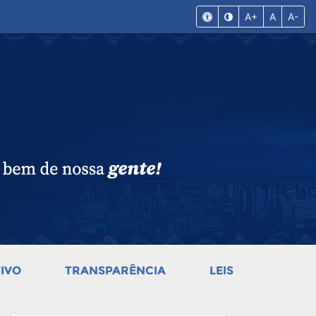
A+
A
A-
IVO
TRANSPARÊNCIA
LEIS