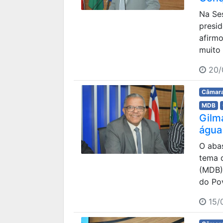
Na Ses
presi
afirm
muito 
20/
Câmara
MDB
Gilm
água
O aba
tema 
(MDB),
do Po
15/0