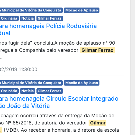
 Municipal de Vitória da Conquista
Moção de Aplauso
 Ordinária
Notícia
Gilmar Ferraz
ra homenageia Polícia Rodoviária
dual
mos fugir dela”, concluiu.A moção de aplauso nº 90
ntregue à Companhia pelo vereador
Gilmar Ferraz
..
2/2019 11:30:00
 Municipal de Vitória da Conquista
Moção de Aplauso
 Ordinária
Notícia
Gilmar Ferraz
ra homenageia Círculo Escolar Integrado
ão João da Vitória
omenagem ocorreu através da entrega da Moção de
so Nº 85/2018, de autoria do vereador
Gilmar
z
(MDB). Ao receber a honraria, a diretora da escola