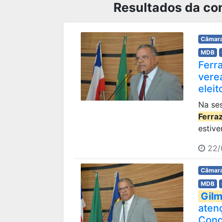
Resultados da con
Câmara
MDB
Ferr
vere
elei
Na ses
Ferra
estive
22/
Câmara
MDB
Gilm
atenç
Conq