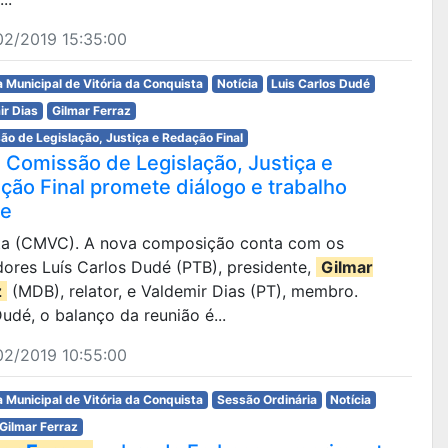
02/2019 15:35:00
 Municipal de Vitória da Conquista
Notícia
Luis Carlos Dudé
ir Dias
Gilmar Ferraz
o de Legislação, Justiça e Redação Final
 Comissão de Legislação, Justiça e
ção Final promete diálogo e trabalho
re
ista (CMVC). A nova composição conta com os
ores Luís Carlos Dudé (PTB), presidente,
Gilmar
z
(MDB), relator, e Valdemir Dias (PT), membro.
udé, o balanço da reunião é...
02/2019 10:55:00
 Municipal de Vitória da Conquista
Sessão Ordinária
Notícia
Gilmar Ferraz