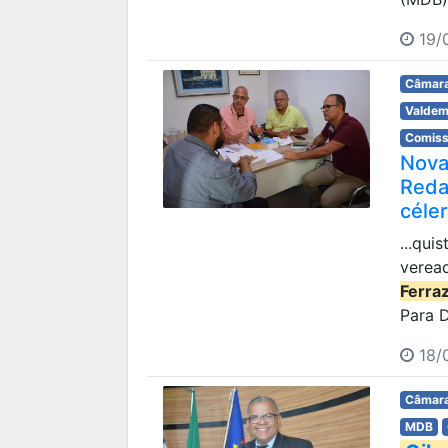
19/
Câmara
Valdem
Comissã
Nova
Reda
céle
...qu
veread
Ferra
Para D
18/
Câmara
MDB