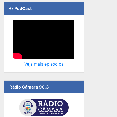
PodCast
Veja mais episódios
Rádio Câmara 90.3