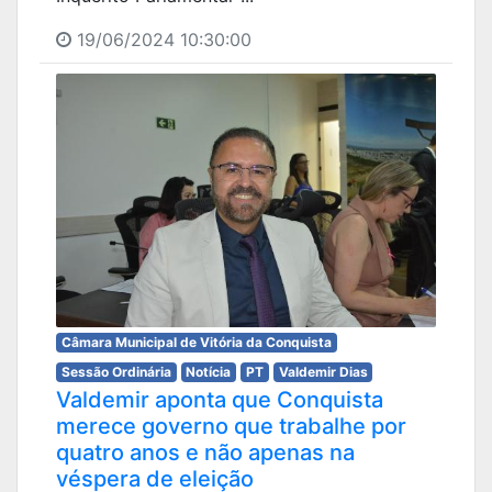
19/06/2024 10:30:00
Câmara Municipal de Vitória da Conquista
Sessão Ordinária
Notícia
PT
Valdemir Dias
Valdemir aponta que Conquista
merece governo que trabalhe por
quatro anos e não apenas na
véspera de eleição