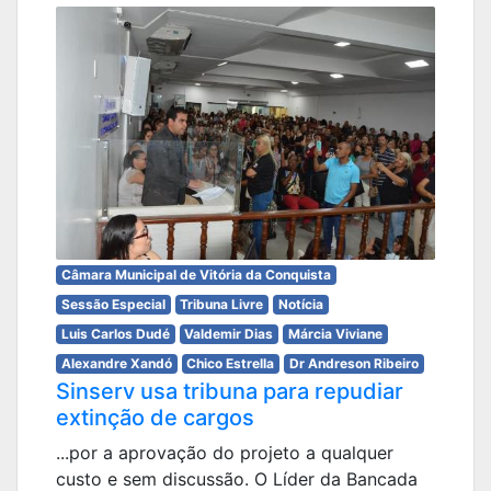
Câmara Municipal de Vitória da Conquista
Sessão Especial
Tribuna Livre
Notícia
Luis Carlos Dudé
Valdemir Dias
Márcia Viviane
Alexandre Xandó
Chico Estrella
Dr Andreson Ribeiro
Sinserv usa tribuna para repudiar
extinção de cargos
...por a aprovação do projeto a qualquer
custo e sem discussão. O Líder da Bancada