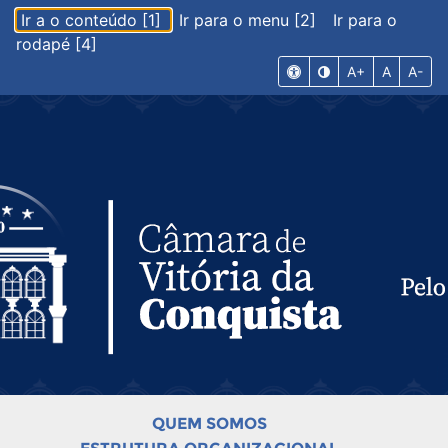
Ir a o conteúdo [1]
Ir para o menu [2]
Ir para o
rodapé [4]
A+
A
A-
QUEM SOMOS