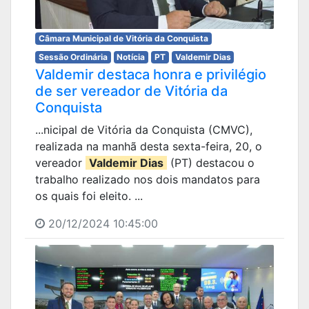
Câmara Municipal de Vitória da Conquista
Sessão Ordinária
Notícia
PT
Valdemir Dias
Valdemir destaca honra e privilégio
de ser vereador de Vitória da
Conquista
...nicipal de Vitória da Conquista (CMVC),
realizada na manhã desta sexta-feira, 20, o
vereador
Valdemir Dias
(PT) destacou o
trabalho realizado nos dois mandatos para
os quais foi eleito. ...
20/12/2024 10:45:00