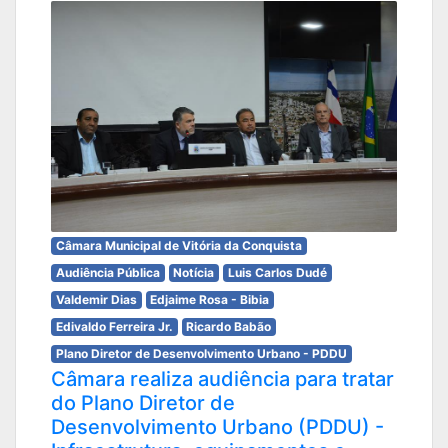
Câmara Municipal de Vitória da Conquista
Audiência Pública
Notícia
Luis Carlos Dudé
Valdemir Dias
Edjaime Rosa - Bibia
Edivaldo Ferreira Jr.
Ricardo Babão
Plano Diretor de Desenvolvimento Urbano - PDDU
Câmara realiza audiência para tratar
do Plano Diretor de
Desenvolvimento Urbano (PDDU) -