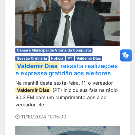
Câmara Municipal de Vitória da Conquista
Sessão Ordinária
Notícia
PT
Valdemir Dias
Valdemir Dias
ressalta realizações
e expressa gratidão aos eleitores
Na manhã desta sexta-feira, 11, o vereador
Valdemir Dias
(PT) iniciou sua fala na rádio
90.3 FM com um cumprimento aos e ao
vereador ele...
11/10/2024 10:15:00