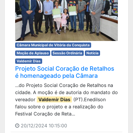
Câmara Municipal de Vitória da Conquista
Moção de Aplauso
Sessão Ordinária
Notícia
Valdemir Dias
Projeto Social Coração de Retalhos
é homenageado pela Câmara
...do Projeto Social Coração de Retalhos na
cidade. A moção é de autoria do mandato do
vereador
Valdemir Dias
(PT).Enedilson
falou sobre o projeto e a realização do
Festival Coração de Reta...
20/12/2024 10:15:00