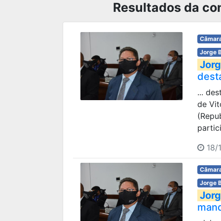
Resultados da con
Câmara
Jorge 
Jorg
dest
... de
de Vit
(Repu
partic
18/1
Câmara
Jorge 
Jorg
man