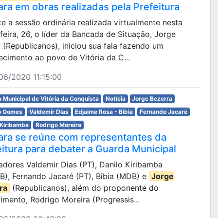
ra em obras realizadas pela Prefeitura
e a sessão ordinária realizada virtualmente nesta
feira, 26, o líder da Bancada de Situação, Jorge
 (Republicanos), iniciou sua fala fazendo um
ecimento ao povo de Vitória da C...
06/2020 11:15:00
 Municipal de Vitória da Conquista
Notícia
Jorge Bezerra
o Gomes
Valdemir Dias
Edjaime Rosa - Bibia
Fernando Jacaré
 Kiribamba
Rodrigo Moreira
ra se reúne com representantes da
eitura para debater a Guarda Municipal
eadores Valdemir Dias (PT), Danilo Kiribamba
B), Fernando Jacaré (PT), Bibia (MDB) e
Jorge
ra
(Republicanos), além do proponente do
imento, Rodrigo Moreira (Progressis...