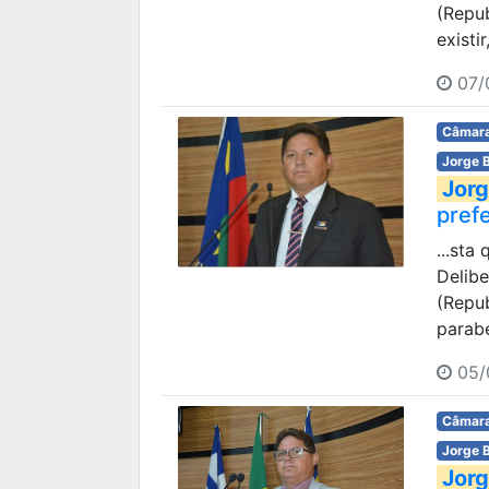
(Repu
existi
07/
Câmara
Jorge 
Jorg
pref
...sta
Delib
(Repub
parabe
05/
Câmara
Jorge 
Jorg