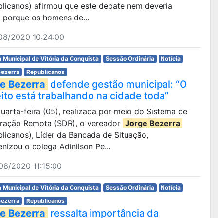
blicanos) afirmou que este debate nem deveria
r, porque os homens de...
08/2020 10:24:00
 Municipal de Vitória da Conquista
Sessão Ordinária
Notícia
Bezerra
Republicanos
e Bezerra
defende gestão municipal: “O
eito está trabalhando na cidade toda”
 quarta-feira (05), realizada por meio do Sistema de
eração Remota (SDR), o vereador
Jorge Bezerra
licanos), Líder da Bancada de Situação,
nizou o colega Adinilson Pe...
08/2020 11:15:00
 Municipal de Vitória da Conquista
Sessão Ordinária
Notícia
Bezerra
Republicanos
e Bezerra
ressalta importância da