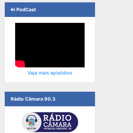
PodCast
Veja mais episódios
Rádio Câmara 90.3