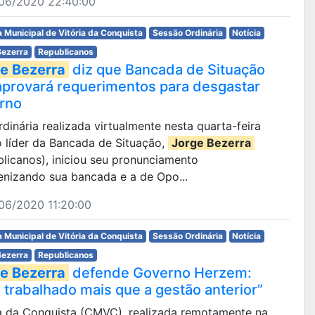
06/2020 22:40:00
 Municipal de Vitória da Conquista
Sessão Ordinária
Notícia
Bezerra
Republicanos
e Bezerra
diz que Bancada de Situação
aprovará requerimentos para desgastar
rno
ordinária realizada virtualmente nesta quarta-feira
o líder da Bancada de Situação,
Jorge Bezerra
licanos), iniciou seu pronunciamento
enizando sua bancada e a de Opo...
06/2020 11:20:00
 Municipal de Vitória da Conquista
Sessão Ordinária
Notícia
Bezerra
Republicanos
e Bezerra
defende Governo Herzem:
 trabalhado mais que a gestão anterior”
ria da Conquista (CMVC), realizada remotamente na