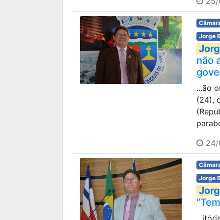
25/
Câmara
Jorge 
Jorg
não 
gove
...ão 
(24), 
(Repub
parab
24/
Câmara
Jorge 
Jorg
“Tem
...itó