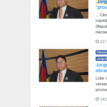
Jorg
“pro
... Câ
manhã 
(Repub
Herze
02/
Câmara
Jorge 
Jorg
obra
Líder
verea
pronun
14/