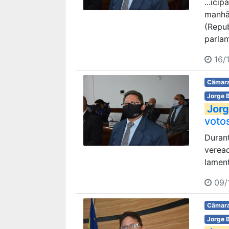
...ici
manhã 
(Repu
parlam
16/
Câmara
Jorge 
Jorg
voto
Durant
verea
lament
09/
Câmara
Jorge 