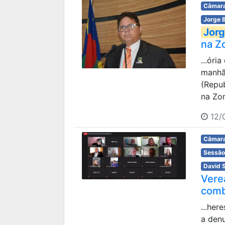
Câmara
Jorge 
Jorg
na Z
...óri
manhã 
(Repub
na Zon
12/0
Câmara
Sessão
David 
Vere
comb
...her
a den