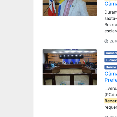
Câma
Durant
sexta-
Bezrra
esclar
26/
Câmara
Lucian
Danillo
Câma
Pref
...ver
(PCdo
Bezer
requer