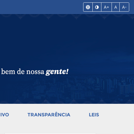
A+
A
A-
IVO
TRANSPARÊNCIA
LEIS