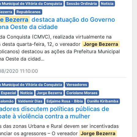
 Municipal de Vitória da Conquista
Sessão Ordinária
Notícia
Bezerra
Republicanos
e Bezerra
destaca atuação do Governo
ona Oeste da cidade
a da Conquista (CMVC), realizada virtualmente na
desta quarta-feira, 12, o vereador
Jorge Bezerra
licanos) destacou as ações da Prefeitura Municipal
a Oeste da cidad...
8/2020 11:10:00
 Municipal de Vitória da Conquista
Vereadores
 Especial
Notícia
Jorge Bezerra
Coriolano Moraes
Salomão
Valdemir Dias
Edjaime Rosa - Bibia
Danillo Kiribamba
adores discutem políticas públicas de
ate à violência contra a mulher
es das zonas Urbana e Rural devem ser incentivadas
unciar os agressores – O vereador
Jorge Bezerra