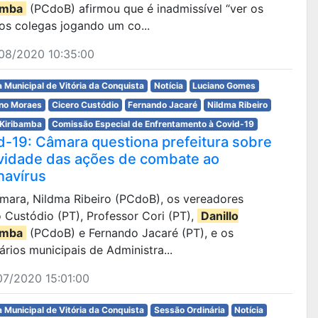
amba
(PCdoB) afirmou que é inadmissível “ver os
os colegas jogando um co...
08/2020 10:35:00
 Municipal de Vitória da Conquista
Notícia
Luciano Gomes
ano Moraes
Cicero Custódio
Fernando Jacaré
Nildma Ribeiro
 Kiribamba
Comissão Especial de Enfrentamento à Covid-19
d-19: Câmara questiona prefeitura sobre
ividade das ações de combate ao
navírus
âmara, Nildma Ribeiro (PCdoB), os vereadores
 Custódio (PT), Professor Cori (PT),
Danillo
amba
(PCdoB) e Fernando Jacaré (PT), e os
ários municipais de Administra...
07/2020 15:01:00
 Municipal de Vitória da Conquista
Sessão Ordinária
Notícia