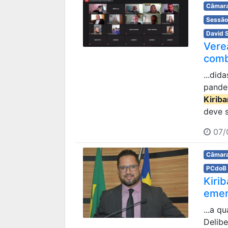
Câmara
Sessão
David 
Vere
comb
...did
pande
Kirib
deve s
07/
Câmara
PCdoB
Kiri
emen
...a q
Delib