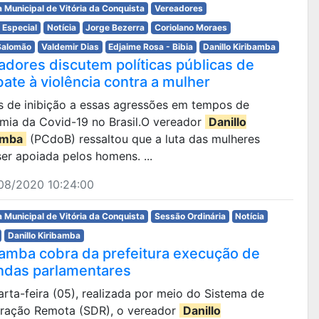
 Municipal de Vitória da Conquista
Vereadores
 Especial
Notícia
Jorge Bezerra
Coriolano Moraes
Salomão
Valdemir Dias
Edjaime Rosa - Bibia
Danillo Kiribamba
adores discutem políticas públicas de
ate à violência contra a mulher
as de inibição a essas agressões em tempos de
mia da Covid-19 no Brasil.O vereador
Danillo
amba
(PCdoB) ressaltou que a luta das mulheres
er apoiada pelos homens. ...
08/2020 10:24:00
 Municipal de Vitória da Conquista
Sessão Ordinária
Notícia
Danillo Kiribamba
bamba cobra da prefeitura execução de
das parlamentares
uarta-feira (05), realizada por meio do Sistema de
eração Remota (SDR), o vereador
Danillo