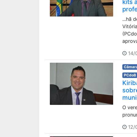
kits 
prof
...hã 
Vitóri
(PCdo
aprov
14/
Câmara
PCdoB
Kiri
sobr
muni
O ver
pronun
12/