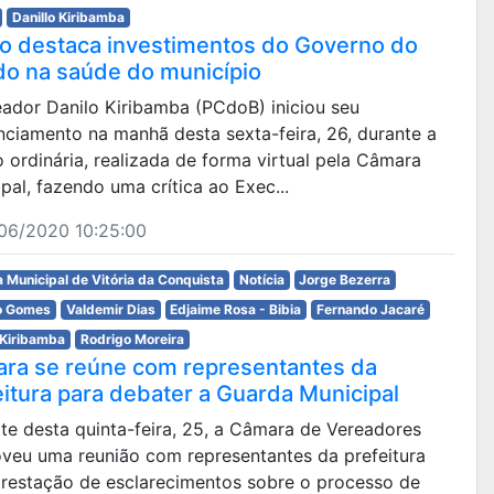
Danillo Kiribamba
lo destaca investimentos do Governo do
do na saúde do município
eador Danilo Kiribamba (PCdoB) iniciou seu
ciamento na manhã desta sexta-feira, 26, durante a
 ordinária, realizada de forma virtual pela Câmara
pal, fazendo uma crítica ao Exec...
06/2020 10:25:00
 Municipal de Vitória da Conquista
Notícia
Jorge Bezerra
o Gomes
Valdemir Dias
Edjaime Rosa - Bibia
Fernando Jacaré
 Kiribamba
Rodrigo Moreira
ra se reúne com representantes da
eitura para debater a Guarda Municipal
te desta quinta-feira, 25, a Câmara de Vereadores
veu uma reunião com representantes da prefeitura
prestação de esclarecimentos sobre o processo de