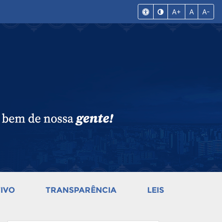
A+
A
A-
IVO
TRANSPARÊNCIA
LEIS