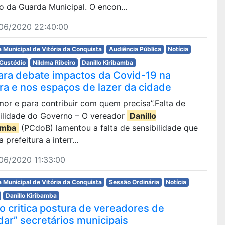
o da Guarda Municipal. O encon...
06/2020 22:40:00
 Municipal de Vitória da Conquista
Audiência Pública
Notícia
 Custódio
Nildma Ribeiro
Danillo Kiribamba
ra debate impactos da Covid-19 na
ura e nos espaços de lazer da cidade
amor e para contribuir com quem precisa”.Falta de
bilidade do Governo – O vereador
Danillo
amba
(PCdoB) lamentou a falta de sensibilidade que
 prefeitura a interr...
06/2020 11:33:00
 Municipal de Vitória da Conquista
Sessão Ordinária
Notícia
Danillo Kiribamba
lo critica postura de vereadores de
dar” secretários municipais