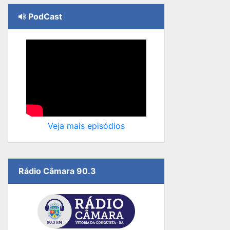
PodCast
Veja mais episódios
Rádio Câmara 90.3