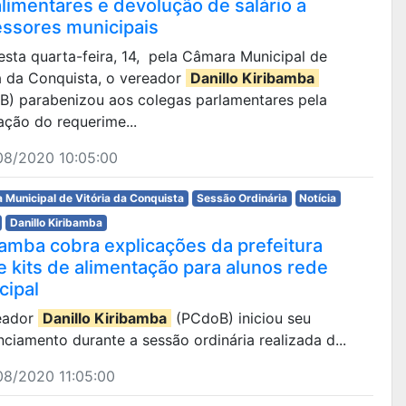
alimentares e devolução de salário a
essores municipais
desta quarta-feira, 14, pela Câmara Municipal de
a da Conquista, o vereador
Danillo Kiribamba
B) parabenizou aos colegas parlamentares pela
ação do requerime...
08/2020 10:05:00
 Municipal de Vitória da Conquista
Sessão Ordinária
Notícia
Danillo Kiribamba
bamba cobra explicações da prefeitura
e kits de alimentação para alunos rede
cipal
eador
Danillo Kiribamba
(PCdoB) iniciou seu
ciamento durante a sessão ordinária realizada d...
08/2020 11:05:00