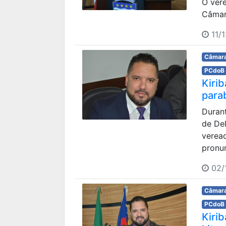
O ver
Câmara
11/1
Câmara
PCdoB
Kiri
para
Durant
de Del
veread
pronu
02/
Câmara
PCdoB
Kiri