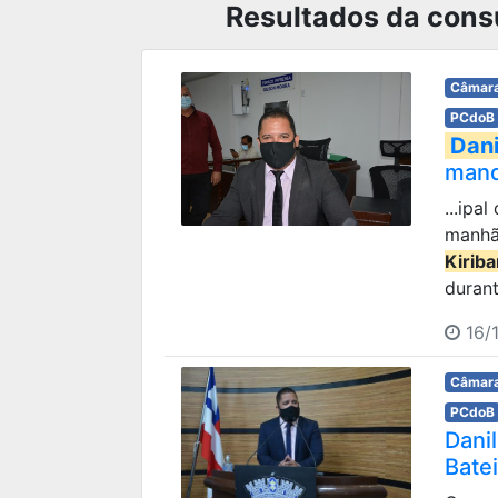
Resultados da consu
Câmara
PCdoB
Dani
man
...ipa
manhã 
Kirib
durant
16/1
Câmara
PCdoB
Dani
Bate