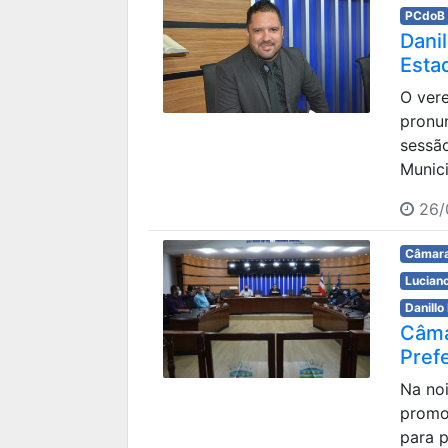
PCdoB
Dani
Esta
O ver
pronun
sessão
Munici
26/
Câmara
Lucian
Danillo
Câma
Pref
Na noi
promo
para 