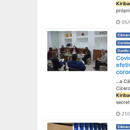
Kirib
própri
05/
Câmara
Coriol
Danillo
Covi
efet
coro
...a C
Cícero
Kirib
secret
21/
Câmara