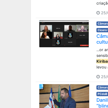
criaçã
25/
Câmara
Cicero
Câma
cult
...or 
sensi
Kirib
levou a
25/
Câmara
PCdoB
Dani
“blin