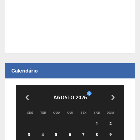
Calendário
0
AGOSTO 2026
SEG
TER
QUA
QUI
SEX
SAB
DOM
1
2
3
4
5
6
7
8
9