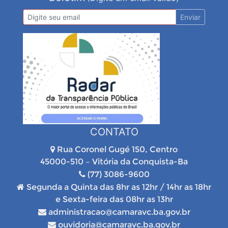
Enviar
CONTATO
Rua Coronel Gugé 150, Centro
45000-510 – Vitória da Conquista-Ba
(77) 3086-9600
Segunda a Quinta das 8hr as 12hr / 14hr as 18hr
e Sexta-feira das 08hr as 13hr
administracao@camaravc.ba.gov.br
ouvidoria@camaravc.ba.gov.br