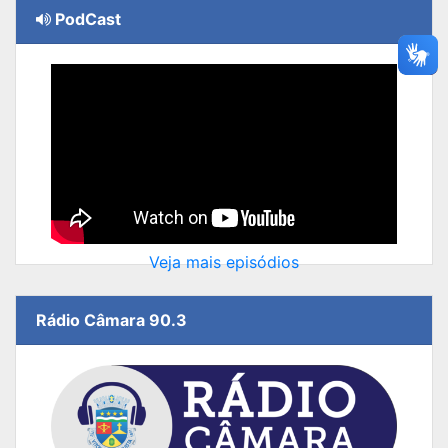
PodCast
Veja mais episódios
Rádio Câmara 90.3