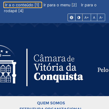
Ir a o conteúdo [1]
Ir para o menu [2]
Ir para o
rodapé [4]
A+
A
A-
QUEM SOMOS