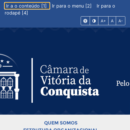
Ir a o conteúdo [1]
Ir para o menu [2]
Ir para o
rodapé [4]
A+
A
A-
QUEM SOMOS