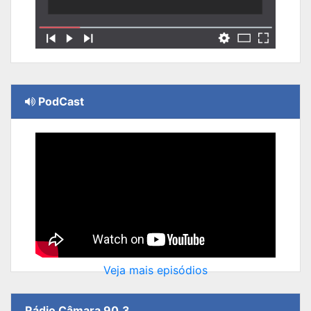
PodCast
Veja mais episódios
Rádio Câmara 90.3