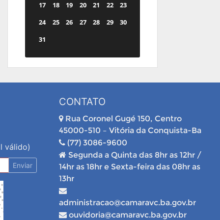
17
18
19
20
21
22
23
24
25
26
27
28
29
30
31
CONTATO
Rua Coronel Gugé 150, Centro
45000-510 – Vitória da Conquista-Ba
(77) 3086-9600
l válido)
Segunda a Quinta das 8hr as 12hr /
Enviar
14hr as 18hr e Sexta-feira das 08hr as
13hr
administracao@camaravc.ba.gov.br
ouvidoria@camaravc.ba.gov.br