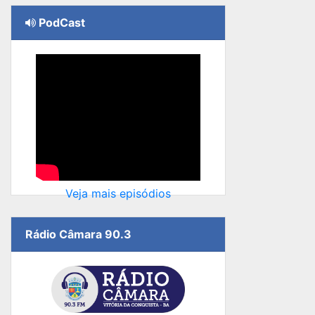
PodCast
Veja mais episódios
Rádio Câmara 90.3