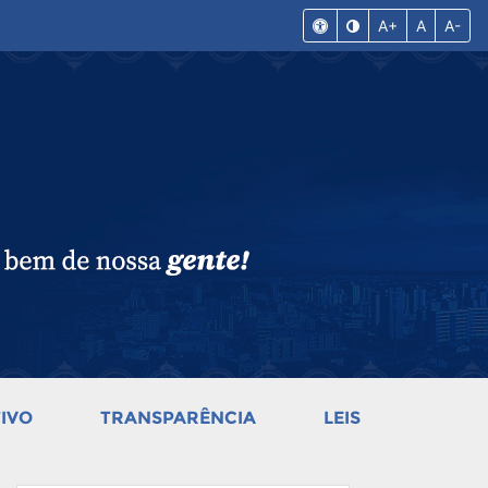
A+
A
A-
IVO
TRANSPARÊNCIA
LEIS