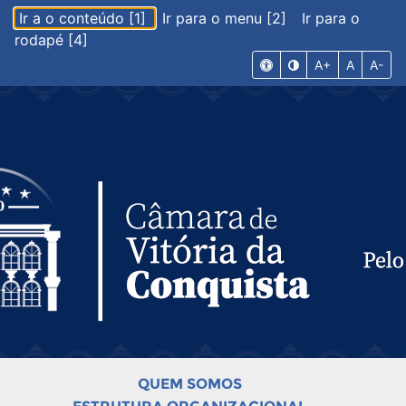
Ir a o conteúdo [1]
Ir para o menu [2]
Ir para o
rodapé [4]
A+
A
A-
QUEM SOMOS