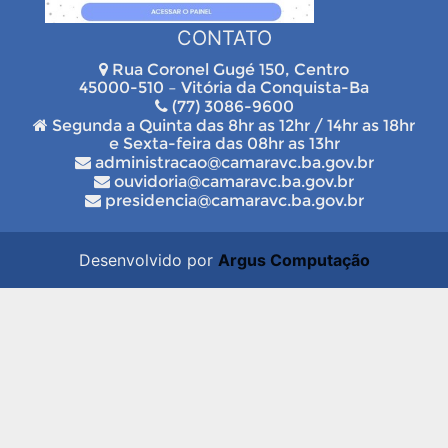
CONTATO
Rua Coronel Gugé 150, Centro
45000-510 – Vitória da Conquista-Ba
(77) 3086-9600
Segunda a Quinta das 8hr as 12hr / 14hr as 18hr
e Sexta-feira das 08hr as 13hr
administracao@camaravc.ba.gov.br
ouvidoria@camaravc.ba.gov.br
presidencia@camaravc.ba.gov.br
Desenvolvido por
Argus Computação