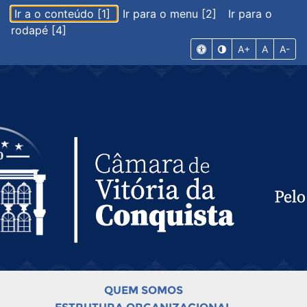
Ir a o conteúdo [1]
Ir para o menu [2]
Ir para o
rodapé [4]
A+
A
A-
QUEM SOMOS