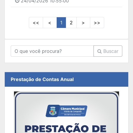
24/04/2026 10:55:00
<<
<
1
2
>
>>
Buscar
Prestação de Contas Anual