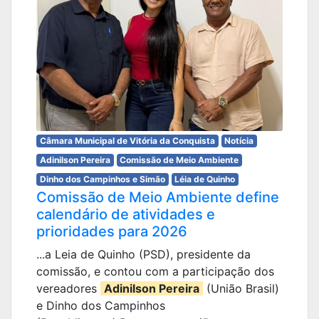
Câmara Municipal de Vitória da Conquista
Notícia
Adinilson Pereira
Comissão de Meio Ambiente
Dinho dos Campinhos e Simão
Léia de Quinho
Comissão de Meio Ambiente define
calendário de atividades e
prioridades para 2026
...a Leia de Quinho (PSD), presidente da
comissão, e contou com a participação dos
vereadores
Adinilson Pereira
(União Brasil)
e Dinho dos Campinhos