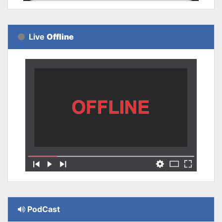
Live
Offline
PodCast