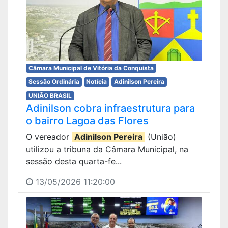
Câmara Municipal de Vitória da Conquista
Sessão Ordinária
Notícia
Adinilson Pereira
UNIÃO BRASIL
Adinilson cobra infraestrutura para
o bairro Lagoa das Flores
O vereador
Adinilson Pereira
(União)
utilizou a tribuna da Câmara Municipal, na
sessão desta quarta-fe...
13/05/2026 11:20:00