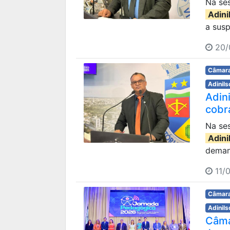
Na ses
Adini
a susp
20/
Câmara
Adinils
Adin
cobr
Na ses
Adini
demand
11/
Câmara
Adinils
Câma