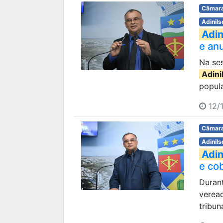
Câmara
Adinils
Adin
e anu
Na ses
Adini
popula
12/1
Câmara
Adinils
Adin
e co
Durant
verea
tribun