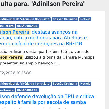
lta para: "Adinilson Pereira"
 Municipal de Vitória da Conquista
Sessão Ordinária
Notícia
on Pereira
UNIÃO BRASIL
ilson Pereira
destaca avanços na
ação, cobra melhorias para Abelhas e
mora início de medições na BR-116
são ordinária desta quarta-feira (25), o vereador
lson Pereira
utilizou a tribuna da Câmara Municipal
presentar um amplo balanço d...
02/2026 10:15:00
 Municipal de Vitória da Conquista
Sessão Ordinária
Notícia
on Pereira
UNIÃO BRASIL
ilson defende devolução da TPU e critica
espeito à família por escola de samba