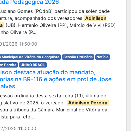
ada Pedagógica 2026
r Luciano Gomes (PCdoB) participou da solenidade
ertura, acompanhado dos vereadores
Adinilson
ra
(UB), Hermínio Oliveira (PP), Márcio de Vivi (PSD)
inho Oliveira (P...
01/2026 11:50:00
 Municipal de Vitória da Conquista
Sessão Ordinária
Notícia
on Pereira
UNIÃO BRASIL
ilson destaca atuação do mandato,
orias na BR-116 e ações em prol de José
alves
 sessão ordinária desta sexta-feira (19), última do
gislativo de 2025, o vereador
Adinilson Pereira
sou a tribuna da Câmara Municipal de Vitória da
sta para refo...
2/2025 11:00:00