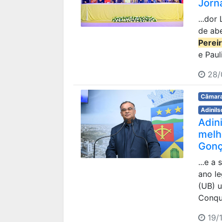
Jorn
...do
de ab
Perei
e Paul
28/
Câmara
Adinils
Adin
melh
Gonç
...e a
ano le
(UB) u
Conqui
19/1