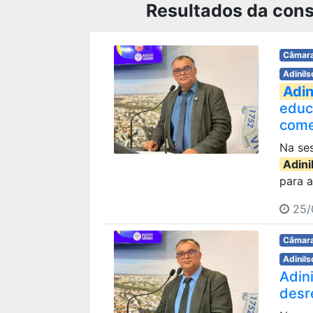
Resultados da consu
Câmara
Adinils
Adin
educ
come
Na ses
Adini
para a
25/
Câmara
Adinils
Adin
desr