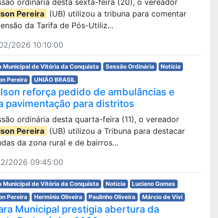
são ordinária desta sexta-feira (20), o vereador
lson Pereira
(UB) utilizou a tribuna para comentar
ensão da Tarifa de Pós-Utiliz...
02/2026 10:10:00
 Municipal de Vitória da Conquista
Sessão Ordinária
Notícia
on Pereira
UNIÃO BRASIL
ilson reforça pedido de ambulâncias e
a pavimentação para distritos
são ordinária desta quarta-feira (11), o vereador
lson Pereira
(UB) utilizou a Tribuna para destacar
as da zona rural e de bairros...
02/2026 09:45:00
 Municipal de Vitória da Conquista
Notícia
Luciano Gomes
on Pereira
Hermínio Oliveira
Paulinho Oliveira
Márcio de Vivi
ra Municipal prestigia abertura da