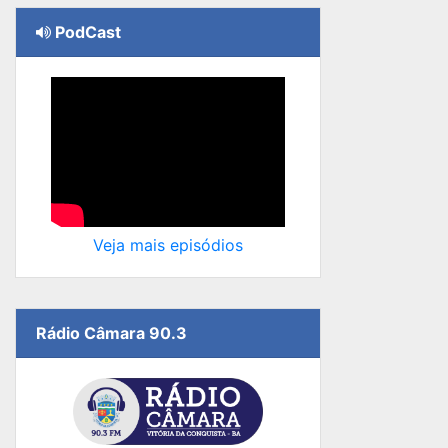
PodCast
Veja mais episódios
Rádio Câmara 90.3