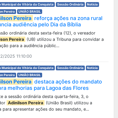
 Municipal de Vitória da Conquista
Sessão Ordinária
Notícia
on Pereira
UNIÃO BRASIL
ilson Pereira
reforça ações na zona rural
ncia audiência pelo Dia da Bíblia
são ordinária desta sexta-feira (12), o vereador
lson Pereira
(UB) utilizou a Tribuna para convidar a
ção para a audiência públic...
2/2025 11:10:00
 Municipal de Vitória da Conquista
Sessão Ordinária
Notícia
on Pereira
UNIÃO BRASIL
ilson Pereira
destaca ações do mandato
bra melhorias para Lagoa das Flores
e a sessão ordinária desta quarta-feira, 3, o
dor
Adinilson Pereira
(União Brasil) utilizou a
a para apresentar ações do seu mandato, e...