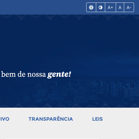
A+
A
A-
IVO
TRANSPARÊNCIA
LEIS