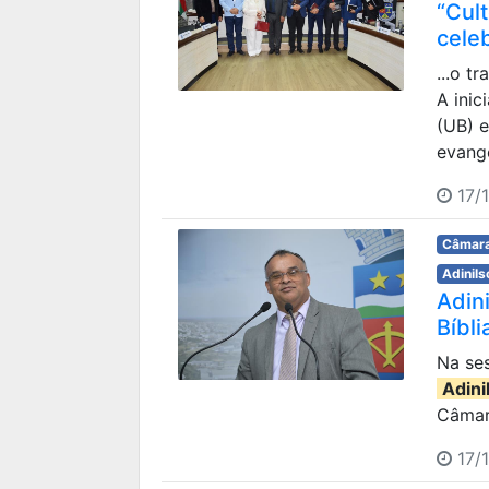
“Cult
celeb
...o 
A inic
(UB) e
evangé
17/
Câmara
Adinils
Adin
Bíbli
Na ses
Adini
Câmara
17/1