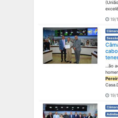
(União
excelê
19/
Câmara
Sessão
Câma
cabo
tenen
...ão 
homen
Perei
Casa.D
19/
Câmara
Adinils