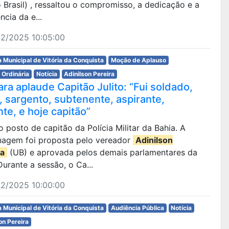
 Brasil) , ressaltou o compromisso, a dedicação e a
ncia da e...
12/2025 10:05:00
 Municipal de Vitória da Conquista
Moção de Aplauso
 Ordinária
Notícia
Adinilson Pereira
ra aplaude Capitão Julito: “Fui soldado,
, sargento, subtenente, aspirante,
te, e hoje capitão”
ao posto de capitão da Polícia Militar da Bahia. A
agem foi proposta pelo vereador
Adinilson
ra
(UB) e aprovada pelos demais parlamentares da
urante a sessão, o Ca...
12/2025 10:00:00
 Municipal de Vitória da Conquista
Audiência Pública
Notícia
on Pereira