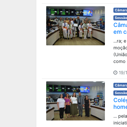
Câmara
Sessão
Câma
em c
...ra;
moção
(União
como f
19/1
Câmara
Sessão
Colé
home
... pe
inicia