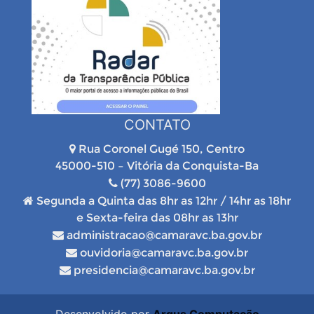
CONTATO
Rua Coronel Gugé 150, Centro
45000-510 – Vitória da Conquista-Ba
(77) 3086-9600
Segunda a Quinta das 8hr as 12hr / 14hr as 18hr
e Sexta-feira das 08hr as 13hr
administracao@camaravc.ba.gov.br
ouvidoria@camaravc.ba.gov.br
presidencia@camaravc.ba.gov.br