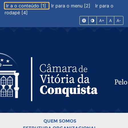
Ir a o conteúdo [1]
Ir para o menu [2]
Ir para o
rodapé [4]
A+
A
A-
QUEM SOMOS