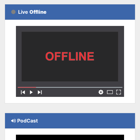
Live
Offline
PodCast