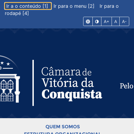
Ir a o conteúdo [1]
Ir para o menu [2]
Ir para o
rodapé [4]
A+
A
A-
QUEM SOMOS