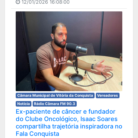
12/01/2026 16:08:00
Câmara Municipal de Vitória da Conquista
Vereadores
Notícia
Rádio Câmara FM 90.3
Ex-paciente de câncer e fundador
do Clube Oncológico, Isaac Soares
compartilha trajetória inspiradora no
Fala Conquista