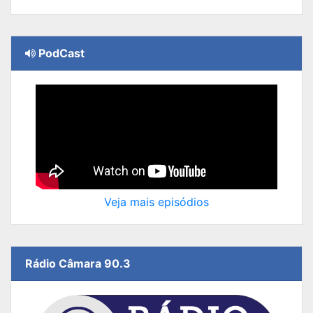
PodCast
Veja mais episódios
Rádio Câmara 90.3