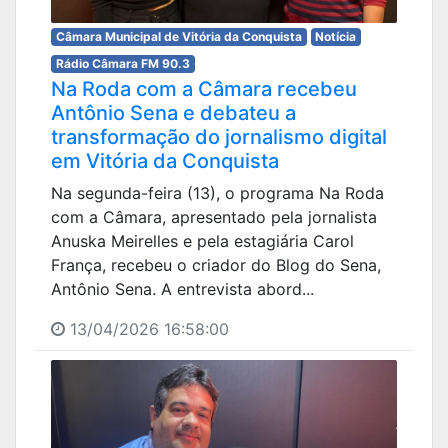
Câmara Municipal de Vitória da Conquista
Notícia
Rádio Câmara FM 90.3
Na Roda com a Câmara recebeu
Antônio Sena e debateu a
transformação do jornalismo digital
em Vitória da Conquista
Na segunda-feira (13), o programa Na Roda
com a Câmara, apresentado pela jornalista
Anuska Meirelles e pela estagiária Carol
França, recebeu o criador do Blog do Sena,
Antônio Sena. A entrevista abord...
13/04/2026 16:58:00