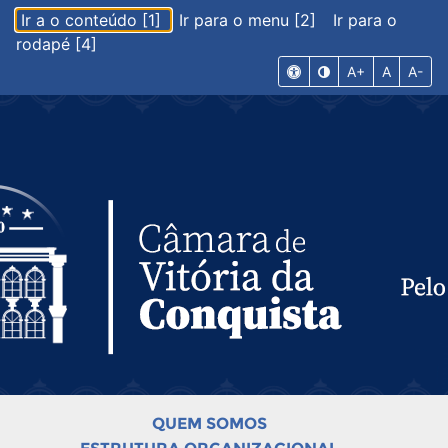
Ir a o conteúdo [1]
Ir para o menu [2]
Ir para o
rodapé [4]
A+
A
A-
QUEM SOMOS