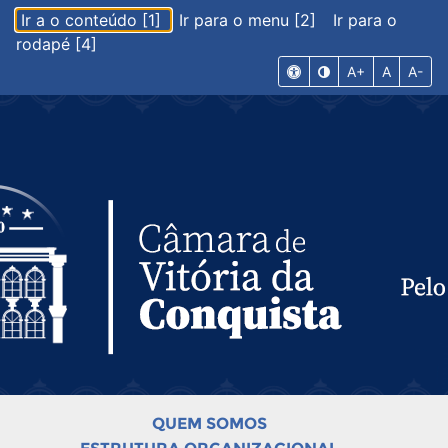
Ir a o conteúdo [1]
Ir para o menu [2]
Ir para o
rodapé [4]
A+
A
A-
QUEM SOMOS