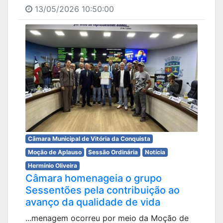
13/05/2026 10:50:00
Câmara Municipal de Vitória da Conquista
Moção de Aplauso
Sessão Ordinária
Notícia
Hermínio Oliveira
Câmara homenageia o grupo
Sessentões pela contribuição ao
avanço da qualidade de vida
...menagem ocorreu por meio da Moção de