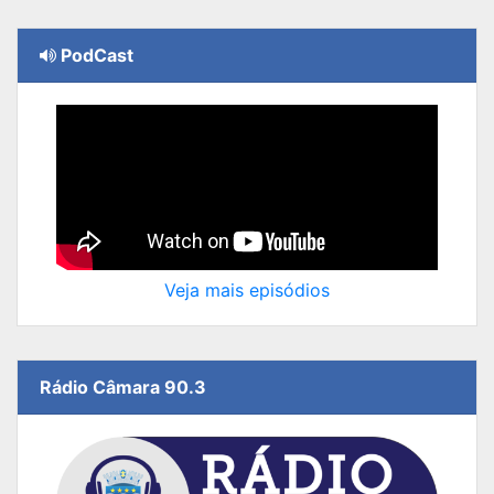
PodCast
Veja mais episódios
Rádio Câmara 90.3