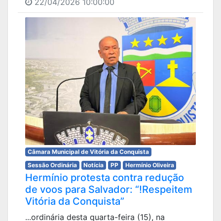
22/04/2026 10:00:00
Câmara Municipal de Vitória da Conquista
Sessão Ordinária
Notícia
PP
Hermínio Oliveira
Hermínio protesta contra redução
de voos para Salvador: “!Respeitem
Vitória da Conquista”
...ordinária desta quarta-feira (15), na