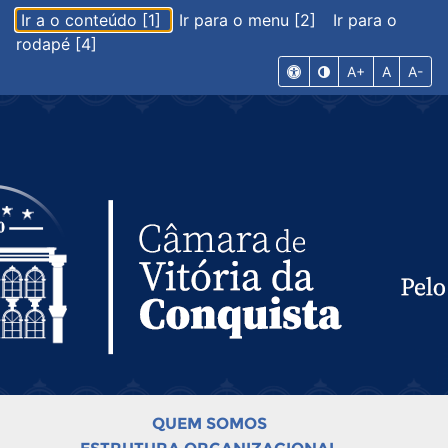
Ir a o conteúdo [1]
Ir para o menu [2]
Ir para o
rodapé [4]
A+
A
A-
QUEM SOMOS