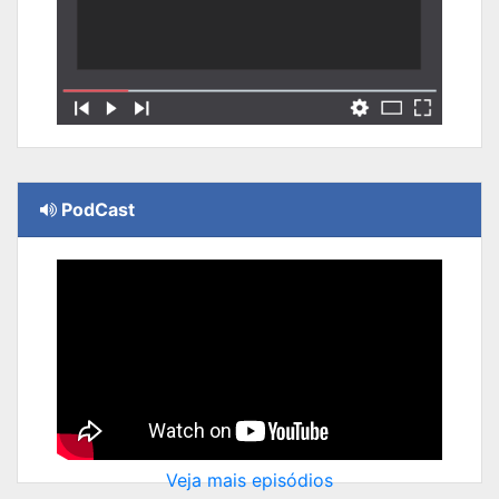
PodCast
Veja mais episódios