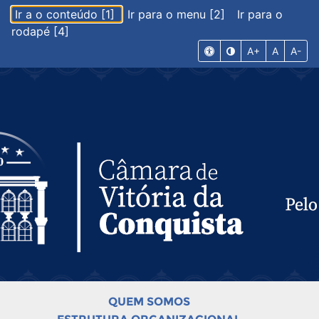
Ir a o conteúdo [1]
Ir para o menu [2]
Ir para o
rodapé [4]
A+
A
A-
QUEM SOMOS