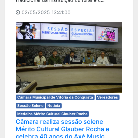
tradicional da instituição cultural e c...
02/05/2025 13:41:00
Câmara Municipal de Vitória da Conquista
Vereadores
Sessão Solene
Notícia
Medalha Mérito Cultural Glauber Rocha
Câmara realiza sessão solene
Mérito Cultural Glauber Rocha e
celebra 40 anos do Axé Music