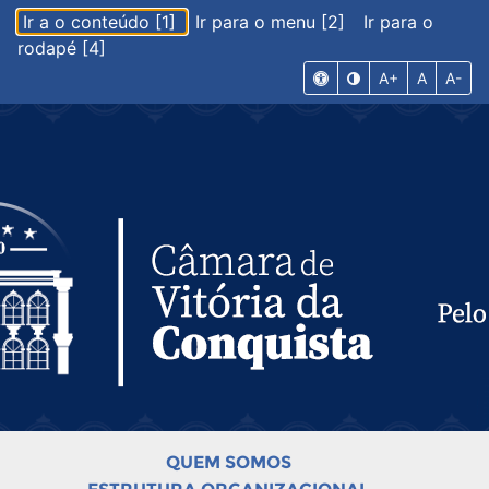
Ir a o conteúdo [1]
Ir para o menu [2]
Ir para o
rodapé [4]
A+
A
A-
QUEM SOMOS