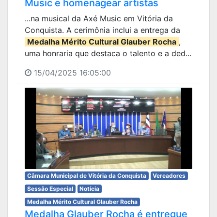
Music e homenagear artistas
...na musical da Axé Music em Vitória da
Conquista. A cerimônia inclui a entrega da
Medalha Mérito Cultural Glauber Rocha
,
uma honraria que destaca o talento e a ded...
15/04/2025 16:05:00
Câmara Municipal de Vitória da Conquista
Vereadores
Sessão Especial
Notícia
Medalha Mérito Cultural Glauber Rocha
Medalha Glauber Rocha é entregue