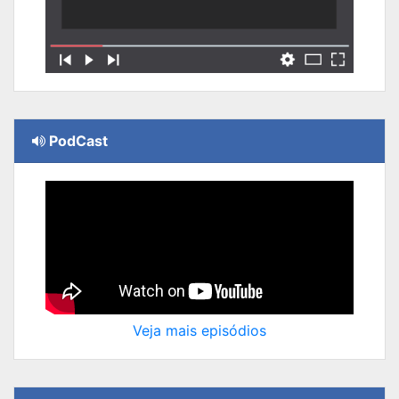
PodCast
Veja mais episódios