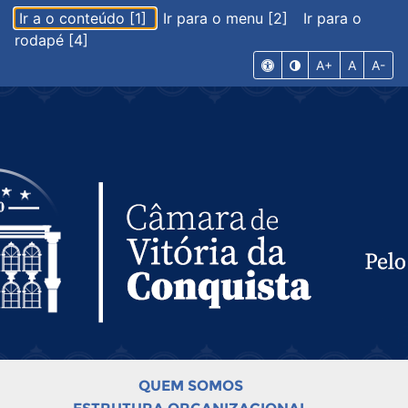
Ir a o conteúdo [1]
Ir para o menu [2]
Ir para o
rodapé [4]
A+
A
A-
QUEM SOMOS