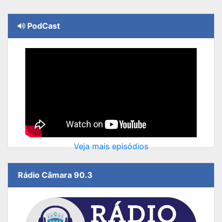
PodCast
Veja mais episódios
Rádio Câmara 90.3