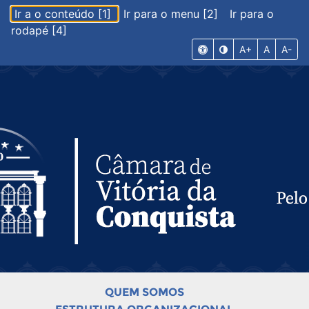
Ir a o conteúdo [1]
Ir para o menu [2]
Ir para o
rodapé [4]
A+
A
A-
QUEM SOMOS