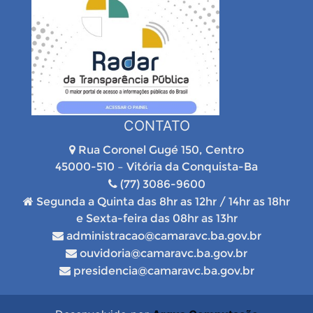
CONTATO
Rua Coronel Gugé 150, Centro
45000-510 – Vitória da Conquista-Ba
(77) 3086-9600
Segunda a Quinta das 8hr as 12hr / 14hr as 18hr
e Sexta-feira das 08hr as 13hr
administracao@camaravc.ba.gov.br
ouvidoria@camaravc.ba.gov.br
presidencia@camaravc.ba.gov.br