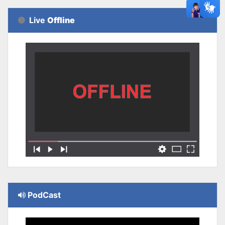
Live
Offline
PodCast