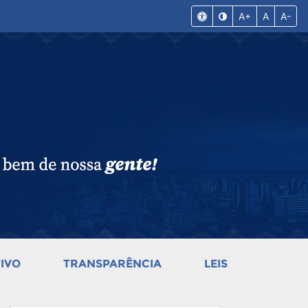
A+
A
A-
IVO
TRANSPARÊNCIA
LEIS