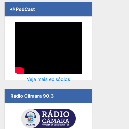
PodCast
Veja mais episódios
Rádio Câmara 90.3