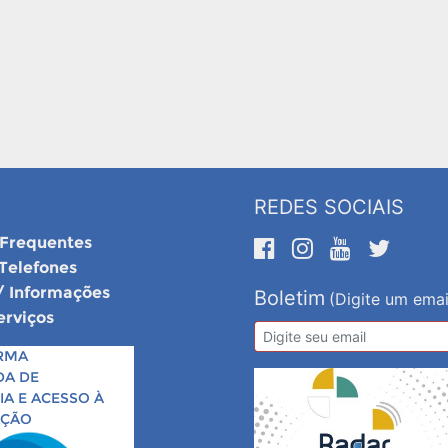
REDES SOCIAIS
 Frequentes
 Telefones
/ Informações
Boletim
(Digite um emai
erviços
RMA
DA DE
A E ACESSO À
AÇÃO