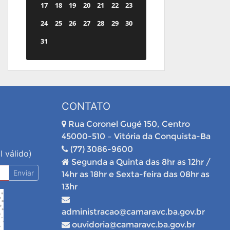
17
18
19
20
21
22
23
24
25
26
27
28
29
30
31
CONTATO
Rua Coronel Gugé 150, Centro
45000-510 – Vitória da Conquista-Ba
(77) 3086-9600
l válido)
Segunda a Quinta das 8hr as 12hr /
Enviar
14hr as 18hr e Sexta-feira das 08hr as
13hr
administracao@camaravc.ba.gov.br
ouvidoria@camaravc.ba.gov.br