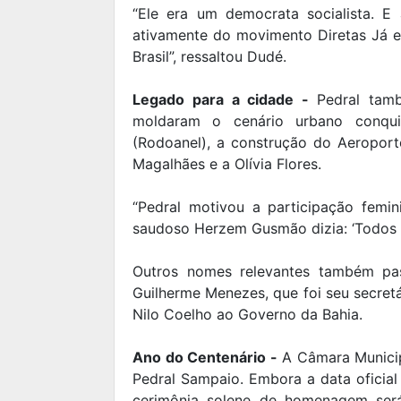
“Ele era um democrata socialista. E 
ativamente do movimento Diretas Já e 
Brasil”, ressaltou Dudé.
Legado para a cidade -
Pedral tamb
moldaram o cenário urbano conqui
(Rodoanel), a construção do Aeropor
Magalhães e a Olívia Flores.
“Pedral motivou a participação femin
saudoso Herzem Gusmão dizia: ‘Todos p
Outros nomes relevantes também pas
Guilherme Menezes, que foi seu secret
Nilo Coelho ao Governo da Bahia.
Ano do Centenário -
A Câmara Municip
Pedral Sampaio. Embora a data oficial
cerimônia solene de homenagem será