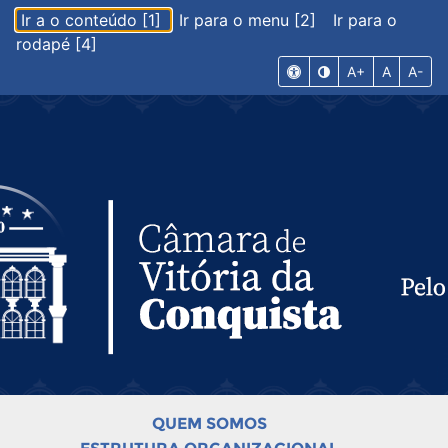
Ir a o conteúdo [1]
Ir para o menu [2]
Ir para o
rodapé [4]
A+
A
A-
QUEM SOMOS