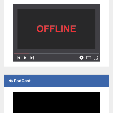
PodCast