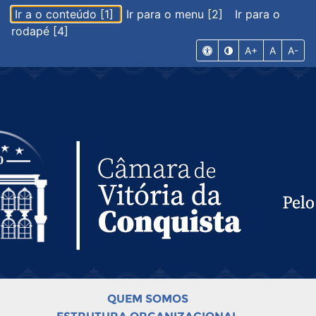
Ir a o conteúdo [1]
Ir para o menu [2]
Ir para o
rodapé [4]
A+
A
A-
QUEM SOMOS