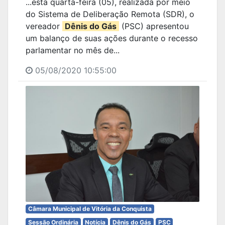
...esta quarta-feira (05), realizada por meio
do Sistema de Deliberação Remota (SDR), o
vereador
Dênis do Gás
(PSC) apresentou
um balanço de suas ações durante o recesso
parlamentar no mês de...
05/08/2020 10:55:00
Câmara Municipal de Vitória da Conquista
Sessão Ordinária
Notícia
Dênis do Gás
PSC