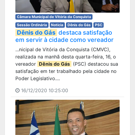
Câmara Municipal de Vitória da Conquista
Sessão Ordinária
Notícia
Dênis do Gás
PSC
Dênis do Gás
destaca satisfação
em servir à cidade como vereador
...nicipal de Vitória da Conquista (CMVC),
realizada na manhã desta quarta-feira, 16, o
vereador
Dênis do Gás
(PSC) destacou sua
satisfação em ter trabalhado pela cidade no
Poder Legislativo....
16/12/2020 10:25:00