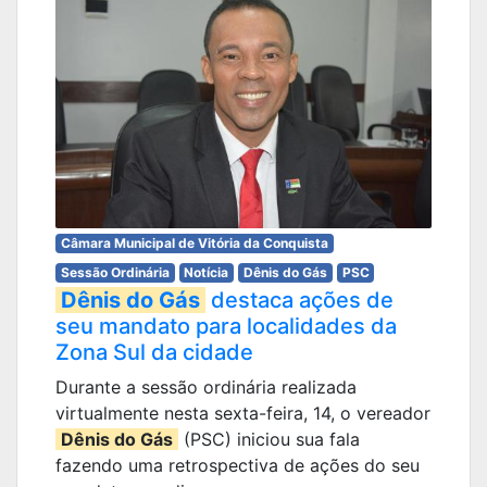
Câmara Municipal de Vitória da Conquista
Sessão Ordinária
Notícia
Dênis do Gás
PSC
Dênis do Gás
destaca ações de
seu mandato para localidades da
Zona Sul da cidade
Durante a sessão ordinária realizada
virtualmente nesta sexta-feira, 14, o vereador
Dênis do Gás
(PSC) iniciou sua fala
fazendo uma retrospectiva de ações do seu