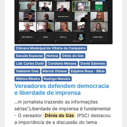
Câmara Municipal de Vitória da Conquista
Sessão Especial
Notícia
Dênis do Gás
Luis Carlos Dudé
Coriolano Moraes
David Salomão
Valdemir Dias
Márcia Viviane
Edjaime Rosa - Bibia
Nildma Ribeiro
Rodrigo Moreira
Vereadores defendem democracia
e liberdade de imprensa
...m jornalista trazendo as informações
sérias”.Liberdade de imprensa é fundamental
- O vereador
Dênis do Gás
(PSC) destacou
a importância de a discussão do tema