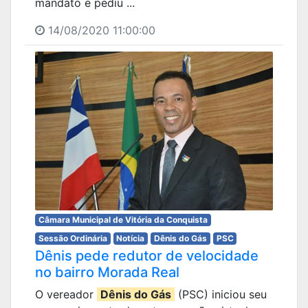
mandato e pediu ...
14/08/2020 11:00:00
Câmara Municipal de Vitória da Conquista
Sessão Ordinária
Notícia
Dênis do Gás
PSC
Dênis pede redutor de velocidade
no bairro Morada Real
O vereador
Dênis do Gás
(PSC) iniciou seu