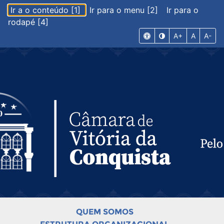
Ir a o conteúdo [1]
Ir para o menu [2]
Ir para o
rodapé [4]
A+
A
A-
QUEM SOMOS