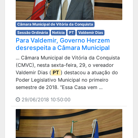
Câmara Municipal de Vitória da Conquista
Sessão Ordinária
Notícia
PT
Valdemir Dias
Para Valdemir, Governo Herzem
desrespeita a Câmara Municipal
... Câmara Municipal de Vitória da Conquista
(CMVC), nesta sexta-feira, 29, o vereador
Valdemir Dias (
PT
) destacou a atuação do
Poder Legislativo Municipal no primeiro
semestre de 2018. “Essa Casa vem ...
29/06/2018 10:50:00