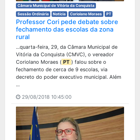
Câmara Municipal de Vitória da Conquista
Sessão Ordinária
Notícia
Coriolano Moraes
PT
Professor Cori pede debate sobre
fechamento das escolas da zona
rural
...quarta-feira, 29, da Câmara Municipal de
Vitória da Conquista (CMVC), o vereador
Coriolano Moraes (
PT
) falou sobre o
fechamento de cerca de 9 escolas, via
decreto do poder executivo municipal. Além
...
29/08/2018 10:45:00