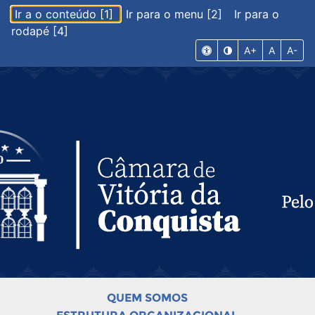
Ir a o conteúdo [1]
Ir para o menu [2]
Ir para o
rodapé [4]
A+
A
A-
QUEM SOMOS