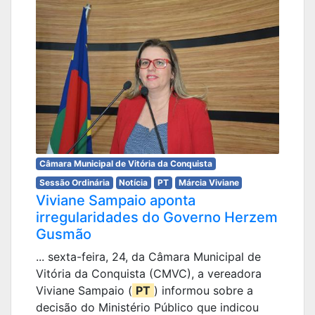
Câmara Municipal de Vitória da Conquista
Sessão Ordinária
Notícia
PT
Márcia Viviane
Viviane Sampaio aponta
irregularidades do Governo Herzem
Gusmão
... sexta-feira, 24, da Câmara Municipal de
Vitória da Conquista (CMVC), a vereadora
Viviane Sampaio (
PT
) informou sobre a
decisão do Ministério Público que indicou