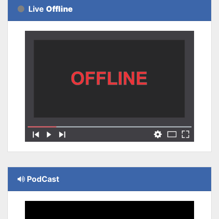
Live
Offline
PodCast