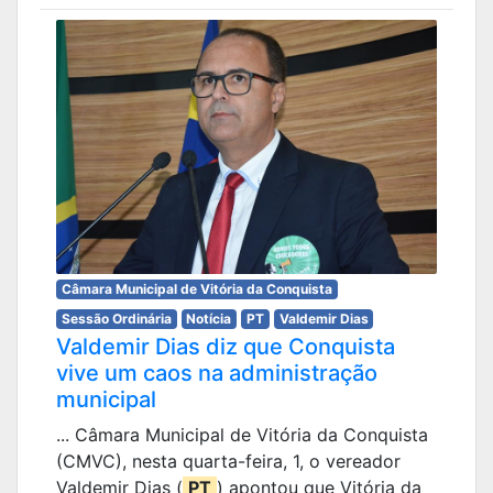
Câmara Municipal de Vitória da Conquista
Sessão Ordinária
Notícia
PT
Valdemir Dias
Valdemir Dias diz que Conquista
vive um caos na administração
municipal
... Câmara Municipal de Vitória da Conquista
(CMVC), nesta quarta-feira, 1, o vereador
Valdemir Dias (
PT
) apontou que Vitória da