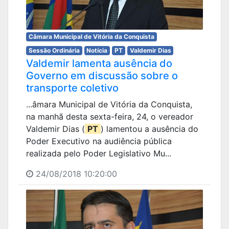
Câmara Municipal de Vitória da Conquista
Sessão Ordinária
Notícia
PT
Valdemir Dias
Valdemir lamenta ausência do
Governo em discussão sobre o
transporte coletivo
...âmara Municipal de Vitória da Conquista,
na manhã desta sexta-feira, 24, o vereador
Valdemir Dias (
PT
) lamentou a ausência do
Poder Executivo na audiência pública
realizada pelo Poder Legislativo Mu...
24/08/2018 10:20:00