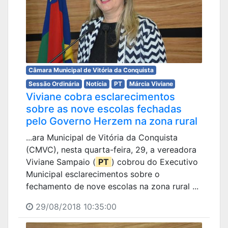
Câmara Municipal de Vitória da Conquista
Sessão Ordinária
Notícia
PT
Márcia Viviane
Viviane cobra esclarecimentos
sobre as nove escolas fechadas
pelo Governo Herzem na zona rural
...ara Municipal de Vitória da Conquista
(CMVC), nesta quarta-feira, 29, a vereadora
Viviane Sampaio (
PT
) cobrou do Executivo
Municipal esclarecimentos sobre o
fechamento de nove escolas na zona rural ...
29/08/2018 10:35:00