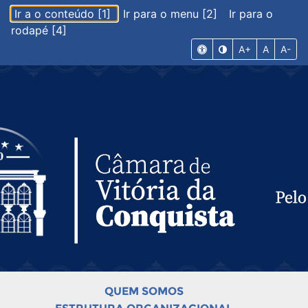
Ir a o conteúdo [1]
Ir para o menu [2]
Ir para o
rodapé [4]
A+
A
A-
QUEM SOMOS