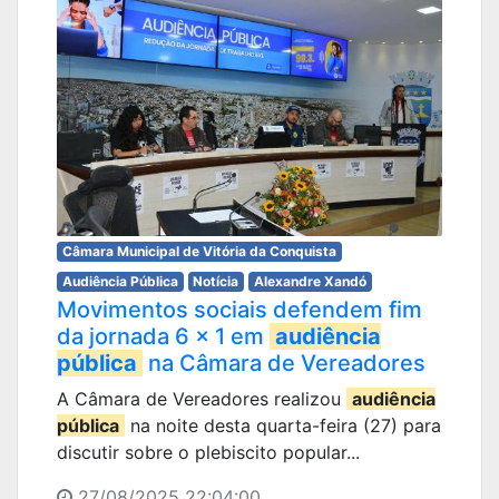
Câmara Municipal de Vitória da Conquista
Audiência Pública
Notícia
Alexandre Xandó
Movimentos sociais defendem fim
da jornada 6 x 1 em
audiência
pública
na Câmara de Vereadores
A Câmara de Vereadores realizou
audiência
pública
na noite desta quarta-feira (27) para
discutir sobre o plebiscito popular...
27/08/2025 22:04:00