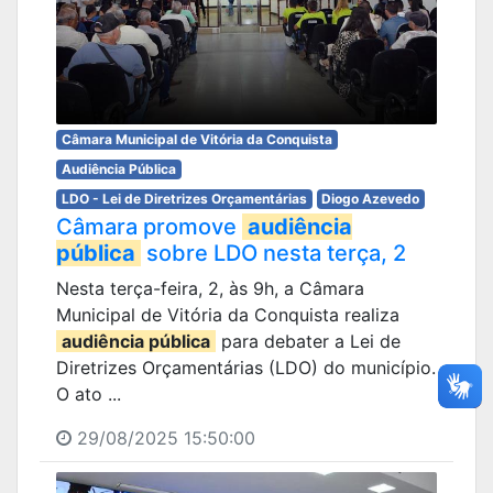
Câmara Municipal de Vitória da Conquista
Audiência Pública
LDO - Lei de Diretrizes Orçamentárias
Diogo Azevedo
Câmara promove
audiência
pública
sobre LDO nesta terça, 2
Nesta terça-feira, 2, às 9h, a Câmara
Municipal de Vitória da Conquista realiza
audiência pública
para debater a Lei de
Diretrizes Orçamentárias (LDO) do município.
O ato ...
29/08/2025 15:50:00