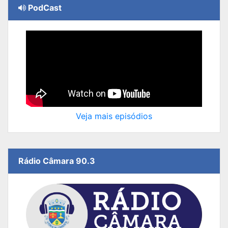
PodCast
Veja mais episódios
Rádio Câmara 90.3