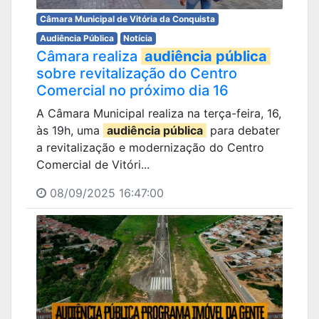
Câmara Municipal de Vitória da Conquista
Audiência Pública
Notícia
Câmara realiza
audiência pública
sobre revitalização do Centro
Comercial no próximo dia 16
A Câmara Municipal realiza na terça-feira, 16,
às 19h, uma
audiência pública
para debater
a revitalização e modernização do Centro
Comercial de Vitóri...
08/09/2025 16:47:00