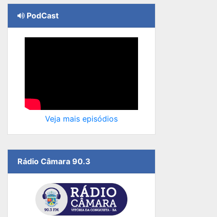
PodCast
Veja mais episódios
Rádio Câmara 90.3