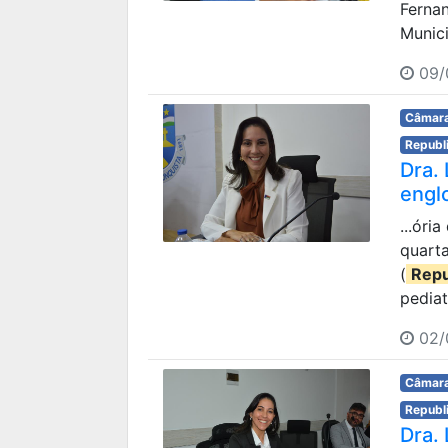
Ferna
Munici
09/
Câmara
Republ
Dra.
englo
...óri
quarta
(
Repu
pediat
02/
Câmara
Republ
Dra.