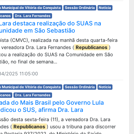
 Municipal de Vitória da Conquista
Sessão Ordinária
Notícia
icanos
Dra. Lara Fernandes
 Lara destaca realização do SUAS na
nidade em São Sebastião
uista (CMVC), realizada na manhã desta quarta-feira
a vereadora Dra. Lara Fernandes (
Republicanos
)
cou a realização do SUAS na Comunidade em São
ião, no final de semana...
04/2025 11:05:00
 Municipal de Vitória da Conquista
Sessão Ordinária
Notícia
icanos
Dra. Lara Fernandes
rada do Mais Brasil pelo Governo Lula
udicou o SUS, afirma Dra. Lara
são desta sexta-feira (11), a vereadora Dra. Lara
ndes (
Republicanos
) usou a tribuna para discorrer
a Portaria 937/2022, do Ministério da Saúde,...