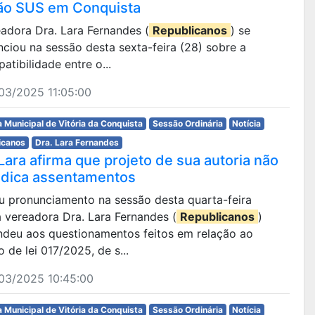
ão SUS em Conquista
adora Dra. Lara Fernandes (
Republicanos
) se
ciou na sessão desta sexta-feira (28) sobre a
atibilidade entre o...
03/2025 11:05:00
 Municipal de Vitória da Conquista
Sessão Ordinária
Notícia
icanos
Dra. Lara Fernandes
Lara afirma que projeto de sua autoria não
udica assentamentos
u pronunciamento na sessão desta quarta-feira
a vereadora Dra. Lara Fernandes (
Republicanos
)
ndeu aos questionamentos feitos em relação ao
o de lei 017/2025, de s...
03/2025 10:45:00
 Municipal de Vitória da Conquista
Sessão Ordinária
Notícia