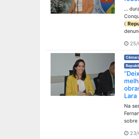
... du
Conqui
(
Repu
denunc
25/
Câmara
Republ
“Deix
melho
obras
Lara
Na ses
Ferna
sobre 
23/