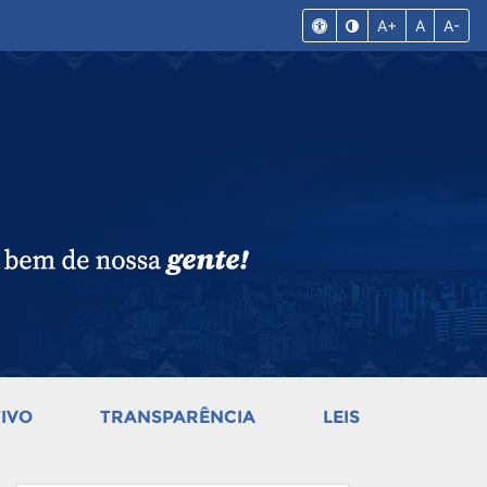
A+
A
A-
IVO
TRANSPARÊNCIA
LEIS