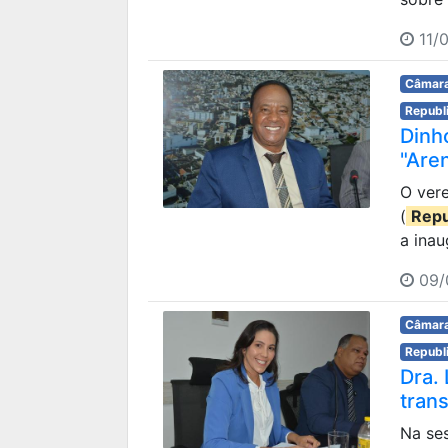
11/
Câmara
Republ
Dinh
"Are
O ver
(
Repu
a inau
09/
Câmara
Republ
Dra.
tran
Na ses