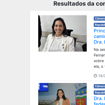
Resultados da con
Câmara
Republ
Princ
cami
Dra. 
Na ses
Fernan
sobre
ela, o
14/
Câmara
Republ
Dra.
fede