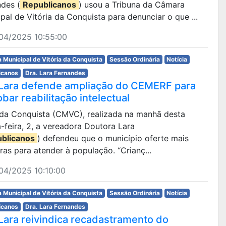
ndes (
Republicanos
) usou a Tribuna da Câmara
pal de Vitória da Conquista para denunciar o que ...
04/2025 10:55:00
 Municipal de Vitória da Conquista
Sessão Ordinária
Notícia
icanos
Dra. Lara Fernandes
 Lara defende ampliação do CEMERF para
bar reabilitação intelectual
a da Conquista (CMVC), realizada na manhã desta
-feira, 2, a vereadora Doutora Lara
blicanos
) defendeu que o município oferte mais
ras para atender à população. “Crianç...
04/2025 10:10:00
 Municipal de Vitória da Conquista
Sessão Ordinária
Notícia
icanos
Dra. Lara Fernandes
 Lara reivindica recadastramento do