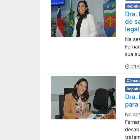
Republ
Dra.
de s
legal
Na ses
Ferna
sua au
21/
Câmara
Republ
Dra.
para
Na ses
Ferna
desab
tratam