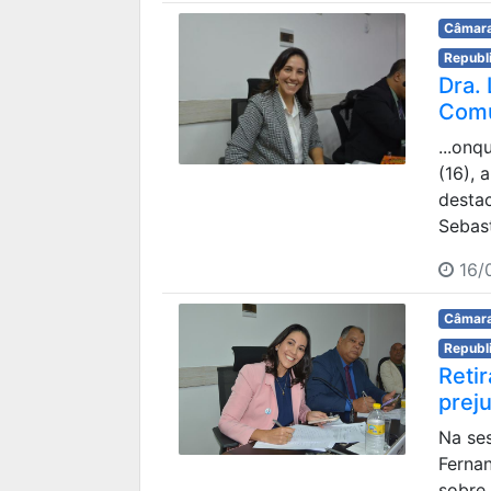
Câmara
Republ
Dra.
Comu
...onq
(16), 
desta
Sebast
16/
Câmara
Republ
Reti
prej
Na ses
Ferna
sobre 