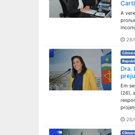
Cart
A vere
pronun
incomp
28/
Câmara
Republ
Dra. 
prej
Em se
(26), 
respo
projet
26/
Câmara