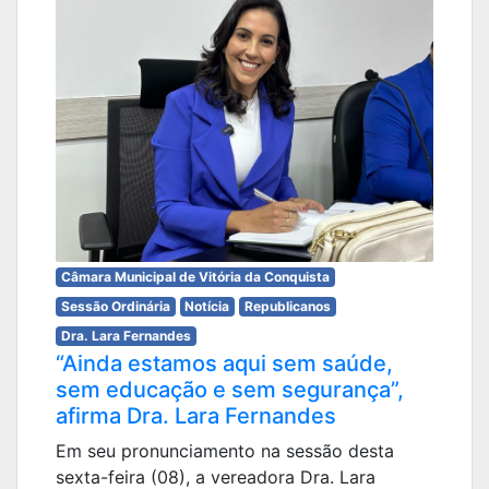
Câmara Municipal de Vitória da Conquista
Sessão Ordinária
Notícia
Republicanos
Dra. Lara Fernandes
“Ainda estamos aqui sem saúde,
sem educação e sem segurança”,
afirma Dra. Lara Fernandes
Em seu pronunciamento na sessão desta
sexta-feira (08), a vereadora Dra. Lara