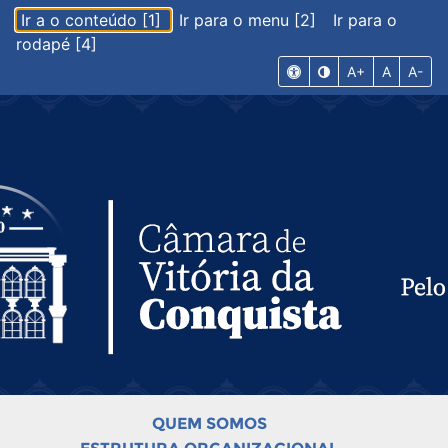
Ir a o conteúdo [1]
Ir para o menu [2]
Ir para o
rodapé [4]
A+
A
A-
QUEM SOMOS