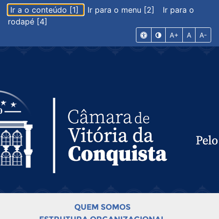
Ir a o conteúdo [1]
Ir para o menu [2]
Ir para o
rodapé [4]
A+
A
A-
QUEM SOMOS